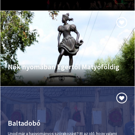
Nők nyomában Egertől Matyóföldig
Baltadobó
Unod már a hagyományos szórakozást? Itt az idő, hogy valami