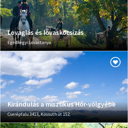
Lovaglás és lovaskocsizás
Egedhegyi Lovastanya
Kirándulás a misztikus Hór-völgyébe
Cserépfalu 3413, Kossuth út 152.