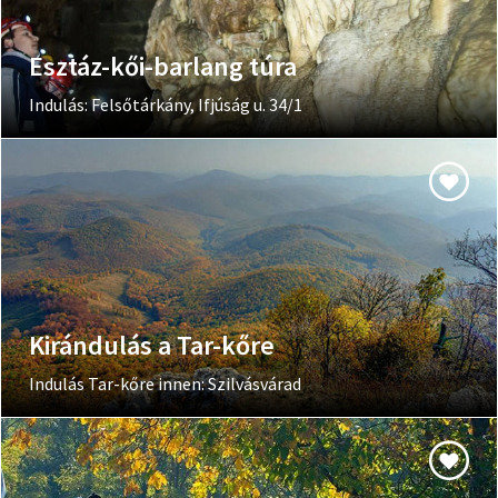
Esztáz-kői-barlang túra
Indulás: Felsőtárkány, Ifjúság u. 34/1
Kirándulás a Tar-kőre
Indulás Tar-kőre innen: Szilvásvárad