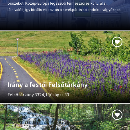
összeköti Közép-Európa legszebb természeti és kulturális
látnivalóit, így ideális választás a kerékpáros kalandokra vágyóknak.
Irány a festői Felsőtárkány
Felsőtárkány 3324, Ifjúság u. 33.