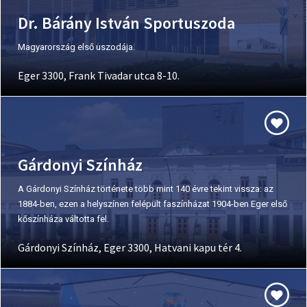
Dr. Bárány István Sportuszoda
Magyarország első uszodája.
Eger 3300, Frank Tivadar utca 8-10.
Gárdonyi Színház
A Gárdonyi Színház története több mint 140 évre tekint vissza: az
1884-ben, ezen a helyszínen felépült faszínházat 1904-ben Eger első
kőszínháza váltotta fel.
Gárdonyi Színház, Eger 3300, Hatvani kapu tér 4.