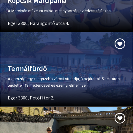
Kopcsik Marcipánia
A Marcipán múzeum valódi mennyország az édesszájúaknak.
Eger 3300, Harangöntő utca 4.
Termálfürdő
Az ország egyik legszebb városi strandja, 3 bejárattal, 5 hektáros
területtel, 13 medencével és ezernyi élménnyel.
Eger 3300, Petőfi tér 2.