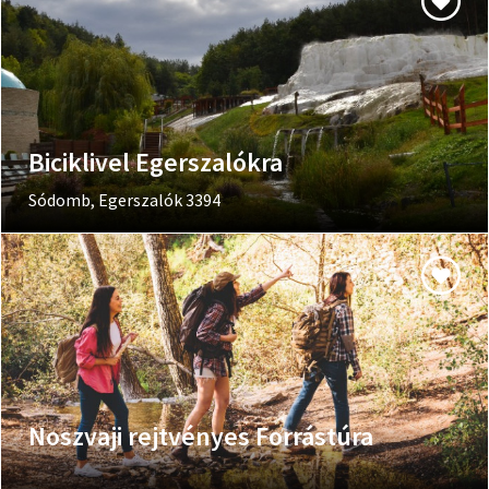
Biciklivel Egerszalókra
Sódomb, Egerszalók 3394
Noszvaji rejtvényes Forrástúra