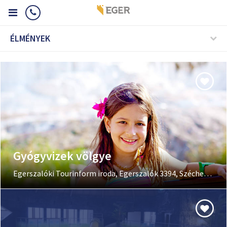
ÉLMÉNYEK
Gyógyvizek völgye
Egerszalóki Tourinform iroda, Egerszalók 3394, Széchenyi u. 9.