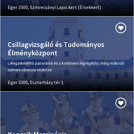
Eger 3300, Szmrecsányi Lajos kert (Érsekkert)
Csillagvizsgáló és Tudományos
Élményközpont
Lélegzetelállító panoráma és a kontinens legrégebbi, máig működő
camera obscura eszköze.
Eger 3300, Eszterházy tér 1.