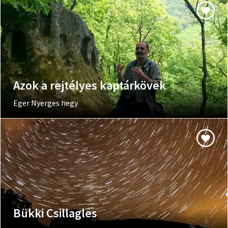
Azok a rejtélyes kaptárkövek
Eger Nyerges hegy
Bükki Csillagles