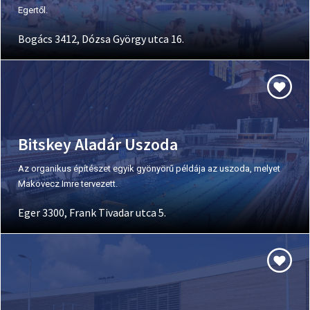
Egertől.
Bogács 3412, Dózsa György utca 16.
Bitskey Aladár Uszoda
Az organikus építészet egyik gyönyörű példája az uszoda, melyet
Makovecz Imre tervezett.
Eger 3300, Frank Tivadar utca 5.