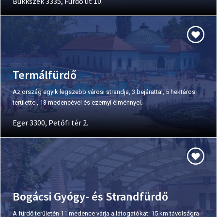
Bükkszék 3335, Fürdő út 10.
Termálfürdő
Az ország egyik legszebb városi strandja, 3 bejárattal, 5 hektáros
területtel, 13 medencével és ezernyi élménnyel.
Eger 3300, Petőfi tér 2.
Bogácsi Gyógy- és Strandfürdő
A fürdő területén 11 medence várja a látogatókat: 15 km távolságra