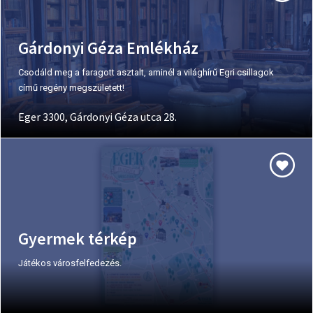
Gárdonyi Géza Emlékház
Csodáld meg a faragott asztalt, aminél a világhírű Egri csillagok
című regény megszületett!
Eger 3300, Gárdonyi Géza utca 28.
Gyermek térkép
Játékos városfelfedezés.