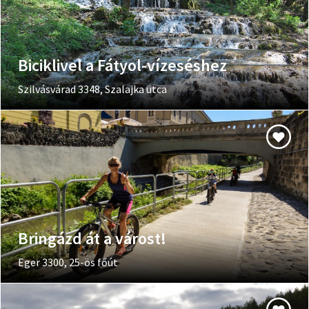
Biciklivel a Fátyol-vízeséshez
Szilvásvárad 3348, Szalajka utca
Bringázd át a várost!
Eger 3300, 25-ös főút