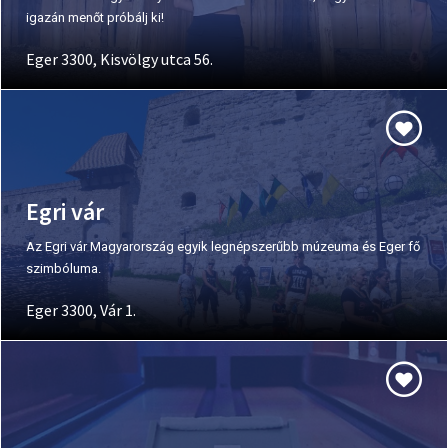
igazán menőt próbálj ki!
Eger 3300, Kisvölgy utca 56.
Egri vár
Az Egri vár Magyarország egyik legnépszerűbb múzeuma és Eger fő
szimbóluma.
Eger 3300, Vár 1.