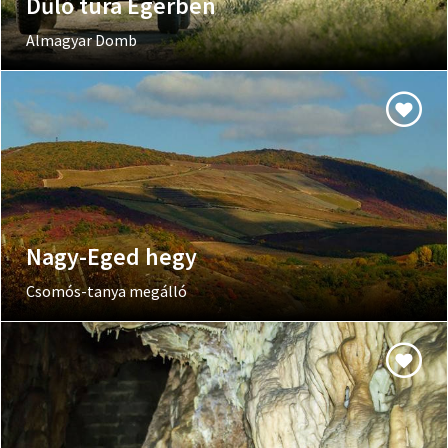
Dűlő túra Egerben
Almagyar Domb
Nagy-Eged hegy
Csomós-tanya megálló