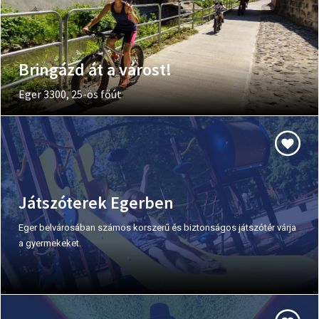
Bringázd át a várost!
Eger 3300, 25-ös főút
Játszóterek Egerben
Eger belvárosában számos korszerű és biztonságos játszótér várja
a gyermekeket.