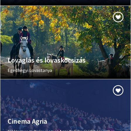
Lovaglás és lovaskocsizás
Egedhegyi Lovastanya
Cinema Agria