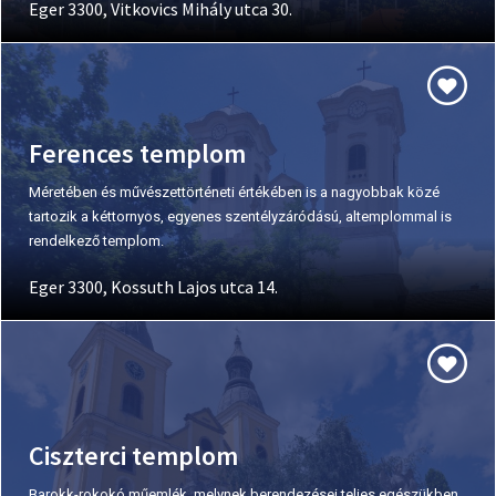
Eger 3300, Vitkovics Mihály utca 30.
Ferences templom
Méretében és művészettörténeti értékében is a nagyobbak közé
tartozik a kéttornyos, egyenes szentélyzáródású, altemplommal is
rendelkező templom.
Eger 3300, Kossuth Lajos utca 14.
Ciszterci templom
Barokk-rokokó műemlék, melynek berendezései teljes egészükben