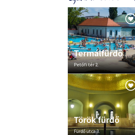
Termálfürdő
Petőfi tér 2.
Török fürdő
Fürdő utca 3.