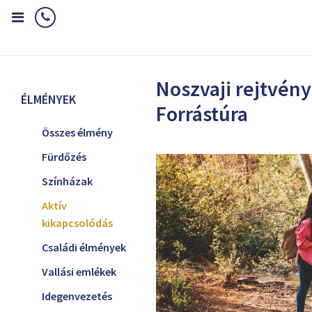
Home
Élmények
Aktív kikapcsolódás
Noszvaji rejtvényes For
Noszvaji rejtvén
ÉLMÉNYEK
Forrástúra
Összes élmény
Fürdőzés
Színházak
Aktív
kikapcsolódás
Családi élmények
Vallási emlékek
Idegenvezetés