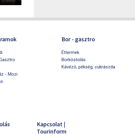
gramok
Bor - gasztro
di
Éttermek
 Gasztro
Borkóstolás
Kávézó, pékség, cukrászda
áz - Mozi
ás
olás
Kapcsolat |
Tourinform