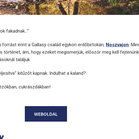
sok fakadnak…”
forrást érint a Gallasy család egykori erdőbirtokán,
Noszvajon
. Mi
s történet, ám, hogy ezeket megismerjük, először meg kell fejtenün
soknál találjuk.
ljesítve" kitűzőt kapnak. Indulhat a kaland?
ávézókban, cukrászdákban!
WEBOLDAL