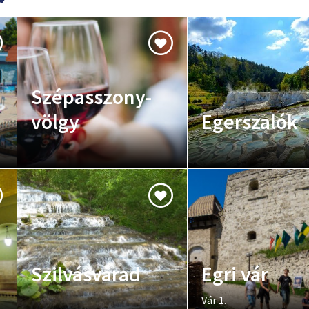
Szépasszony-
völgy
Egerszalók
Szilvásvárad
Egri vár
Vár 1.