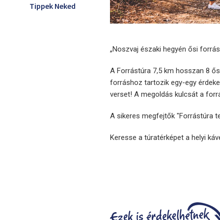
Tippek Neked
„Noszvaj északi hegyén ősi forrá
A Forrástúra 7,5 km hosszan 8 ősi 
forráshoz tartozik egy-egy érdeke
verset! A megoldás kulcsát a forrá
A sikeres megfejtők "Forrástúra te
Keresse a túratérképet a helyi k