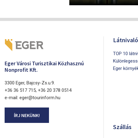
Látnival
TOP 10 látn
Különlegess
Eger Városi Turisztikai Közhasznú
Eger környé
Nonprofit Kft.
3300 Eger, Bajcsy-Zs.u.9.
+36 36 517 715, +36 20 378 0514
e-mail: eger@tourinform.hu
ÍRJ NEKÜNK!
Szállás