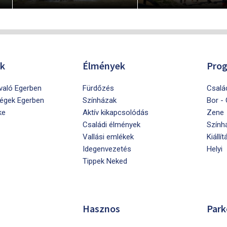
ók
Élmények
Pro
ivaló Egerben
Fürdőzés
Csalá
égek Egerben
Színházak
Bor -
ke
Aktív kikapcsolódás
Zene
Családi élmények
Szính
Vallási emlékek
Kiállít
Idegenvezetés
Helyi
Tippek Neked
Hasznos
Park