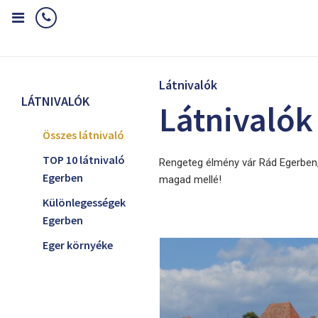
Home
Látnivalók
Látnivalók
LÁTNIVALÓK
Látnivalók
Összes látnivaló
TOP 10 látnivaló
Rengeteg élmény vár Rád Egerben,
Egerben
magad mellé!
Különlegességek
Egerben
Eger környéke