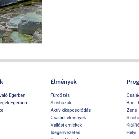
ók
Élmények
Pro
ivaló Egerben
Fürdőzés
Csalá
égek Egerben
Színházak
Bor -
ke
Aktív kikapcsolódás
Zene
Családi élmények
Szính
Vallási emlékek
Kiállít
Idegenvezetés
Helyi