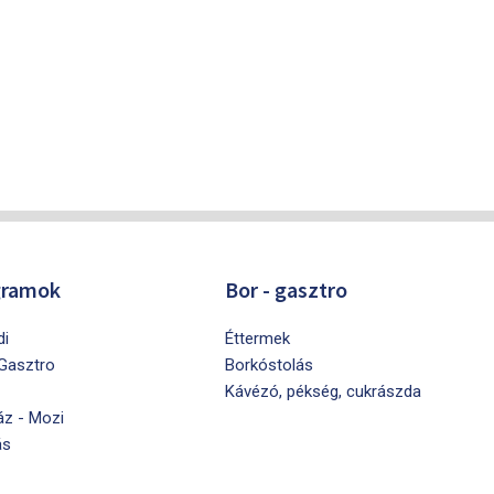
gramok
Bor - gasztro
di
Éttermek
 Gasztro
Borkóstolás
Kávézó, pékség, cukrászda
áz - Mozi
ás