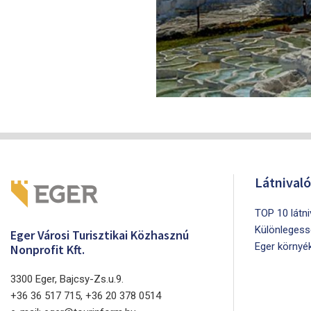
Látnival
TOP 10 látn
Különlegess
Eger Városi Turisztikai Közhasznú
Eger környé
Nonprofit Kft.
3300 Eger, Bajcsy-Zs.u.9.
+36 36 517 715, +36 20 378 0514