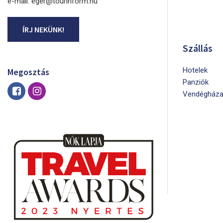
e-mail: eger@tourinform.hu
ÍRJ NEKÜNK!
Szállás
Hotelek
Megosztás
Panziók
Vendégháza