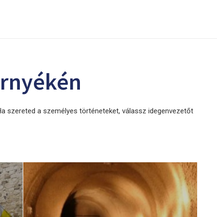
örnyékén
a szereted a személyes történeteket, válassz idegenvezetőt