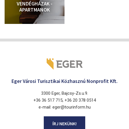
VENDÉGHÁZAK -
APARTMANOK
Eger Városi Turisztikai Közhasznú Nonprofit Kft.
3300 Eger, Bajcsy-Zs.u.9.
+36 36 517 715, +36 20 378 0514
e-mail: eger@tourinform.hu
ÍRJ NEKÜNK!