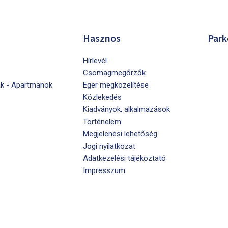
Hasznos
Park
Hírlevél
Csomagmegőrzők
k - Apartmanok
Eger megközelítése
Közlekedés
Kiadványok, alkalmazások
Történelem
Megjelenési lehetőség
Jogi nyilatkozat
Adatkezelési tájékoztató
Impresszum