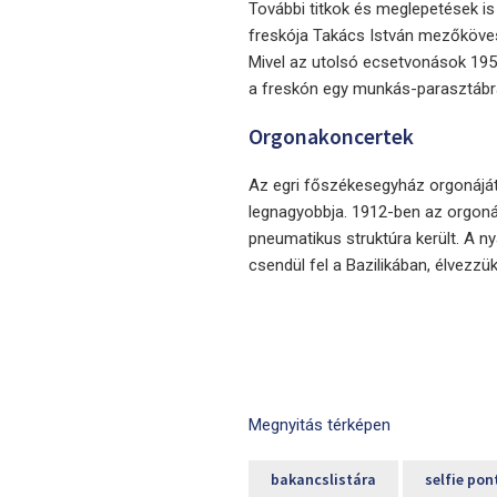
További titkok és meglepetések i
freskója Takács István mezőkövesd
Mivel az utolsó ecsetvonások 1950
a freskón egy munkás-parasztábrá
Orgonakoncertek
Az egri főszékesegyház orgonáját
legnagyobbja. 1912-ben az orgonát
pneumatikus struktúra került. A 
csendül fel a Bazilikában, élvezz
Megnyitás térképen
bakancslistára
selfie pon