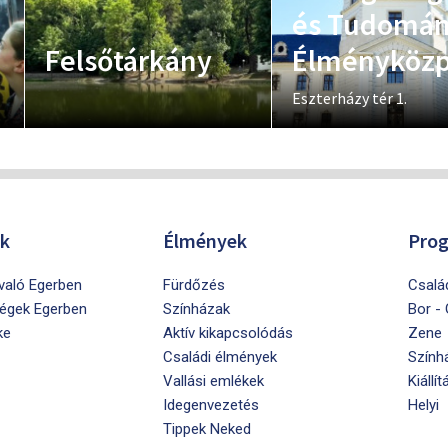
és Tudomá
Felsőtárkány
Élményköz
Eszterházy tér 1.
ók
Élmények
Pro
ivaló Egerben
Fürdőzés
Csalá
égek Egerben
Színházak
Bor -
ke
Aktív kikapcsolódás
Zene
Családi élmények
Szính
Vallási emlékek
Kiállít
Idegenvezetés
Helyi
Tippek Neked