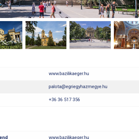
www.bazilikaeger.hu
palota@egriegyhazmegye.hu
+36 36 517 356
rend
www.bazilikaeger.hu