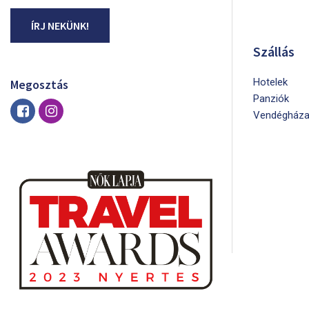
ÍRJ NEKÜNK!
Szállás
Hotelek
Megosztás
Panziók
Vendégháza