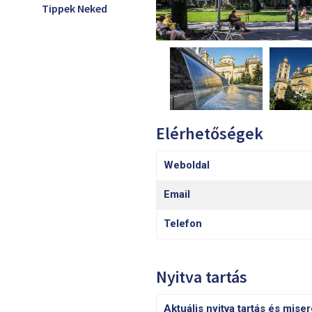
Tippek Neked
Elérhetőségek
Weboldal
Email
Telefon
Nyitva tartás
Aktuális nyitva tartás és mise