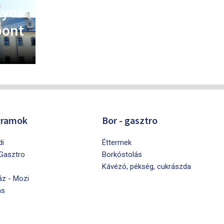
nyos
pont
gramok
Bor - gasztro
di
Éttermek
 Gasztro
Borkóstolás
Kávézó, pékség, cukrászda
áz - Mozi
ás