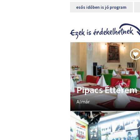
esős időben is jó program
Pipacs Étterem
Almár