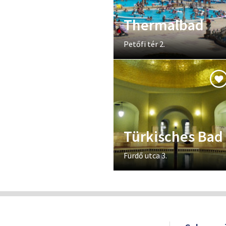
Thermalbad
Petőfi tér 2.
Türkisches Bad
Fürdő utca 3.