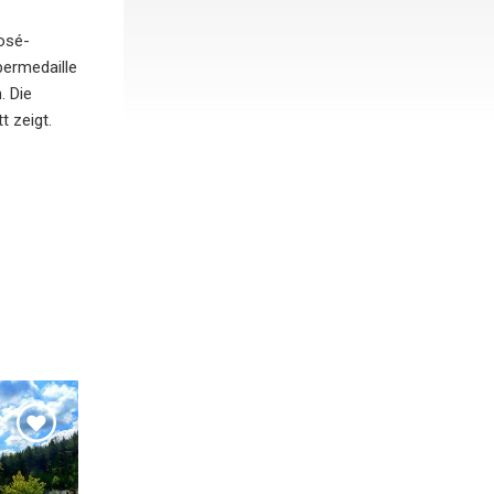
Rosé-
bermedaille
. Die
t zeigt.