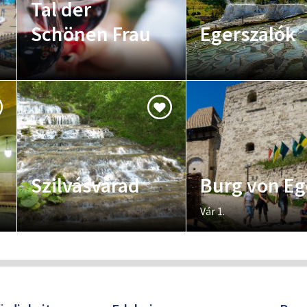
Tal der
Schönen Frau
Egerszalók
Szilvásvárad
Burg von Eg
Vár 1.