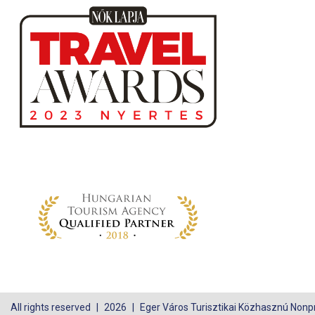
All rights reserved
2026
Eger Város Turisztikai Közhasznú Nonpro