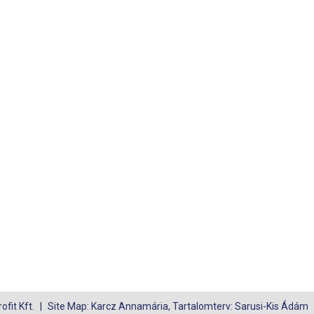
fit Kft.
Site Map: Karcz Annamária, Tartalomterv: Sarusi-Kis Ádám