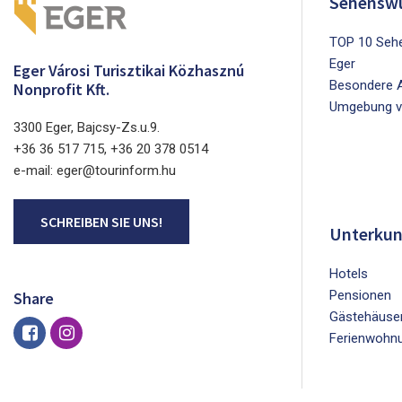
Sehenswü
TOP 10 Sehe
Eger
Eger Városi Turisztikai Közhasznú
Besondere A
Nonprofit Kft.
Umgebung v
3300 Eger, Bajcsy-Zs.u.9.
+36 36 517 715, +36 20 378 0514
e-mail: eger@tourinform.hu
SCHREIBEN SIE UNS!
Unterkun
Hotels
Pensionen
Share
Gästehäuse
Ferienwohn