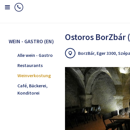
Home
Wein - Gastro (EN)
Weinverkostung
Ostoros BorZbár (33
Ostoros BorZbár (
WEIN - GASTRO (EN)
BorzBár, Eger 3300, Szép
Alle wein - Gastro
Restaurants
Weinverkostung
Café, Bäckerei,
Konditorei