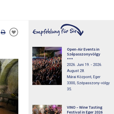
Oldal
nyomtatáss
Open-Air Events in
Szépasszonyvölgy
2026. Juni 19. - 2026.
August 28.
Márai Központ, Eger
3300, Szépasszony-völgy
35.
VINO – Wine Tasting
Festival in Eger 2026