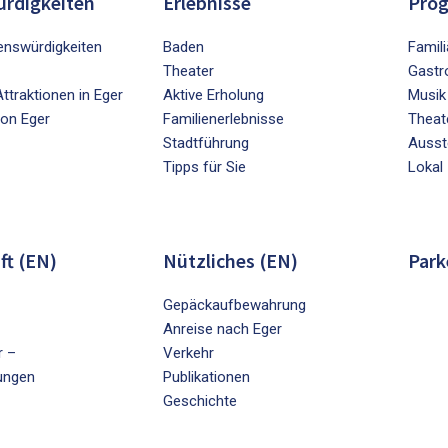
rdigkeiten
Erlebnisse
Pro
nswürdigkeiten
Baden
Famili
Theater
Gastr
ttraktionen in Eger
Aktive Erholung
Musik
on Eger
Familienerlebnisse
Theat
Stadtführung
Ausst
Tipps für Sie
Lokal
ft (EN)
Nützliches (EN)
Park
Gepäckaufbewahrung
Anreise nach Eger
r –
Verkehr
ungen
Publikationen
Geschichte