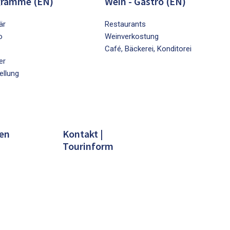
gramme (EN)
Wein - Gastro (EN)
är
Restaurants
o
Weinverkostung
Café, Bäckerei, Konditorei
er
ellung
en
Kontakt |
Tourinform