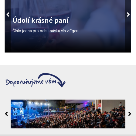
Údolí krásné paní
Číslo jedna pro ochutnávku vín v Egeru.
Open-Air Events in Szépasszonyvölgy
2026. červen 19. - 2026. srpen 28.
Márai Központ, Eger 3300, Szépasszony-völgy 35.