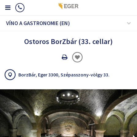
VÍNO A GASTRONOMIE (EN)
Ostoros BorZbár (33. cellar)
Oldal
nyomtatáss
BorzBár, Eger 3300, Szépasszony-völgy 33.