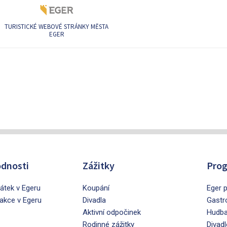
TURISTICKÉ WEBOVÉ STRÁNKY MĚSTA
EGER
dnosti
Zážitky
Prog
tek v Egeru
Koupání
Eger p
rakce v Egeru
Divadla
Gastr
Aktivní odpočinek
Hudb
Rodinné zážitky
Divadl