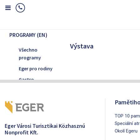
Home
Programy (EN)
Výstava
PROGRAMY (EN)
Výstava
Všechno
programy
Eger pro rodiny
Gastro
Hudba
Divadlo
Pamětiho
Výstava
TOP 10 pamá
Místní
Speciální at
Eger Városi Turisztikai Közhasznú
Okolí Egeru
Nonprofit Kft.