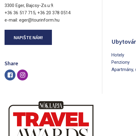
3300 Eger, Bajcsy-Zs.u.9.
+36 36 517 715, +36 20 378 0514
e-mail: eger@tourinform.hu
NAPIŠTE NÁM!
Ubytován
Hotely
Penziony
Share
Apartmány, 