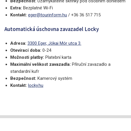
Bezpečnost:
Uzamykatelné skříňky pod osobním dohledem
Extra:
Bezplatné Wi-Fi
Kontakt:
eger@tourinform.hu
/ +36 36 517 715
Automatická úschovna zavazadel Locky
Adresa:
3300 Eger, Jókai Mór utca 3.
Otevírací doba:
0-24
Možnosti platby:
Platební karta
Maximální velikost zavazadla:
Příruční zavazadlo a
standardní kufr
Bezpečnost:
Kamerový systém
Kontakt:
locky.hu