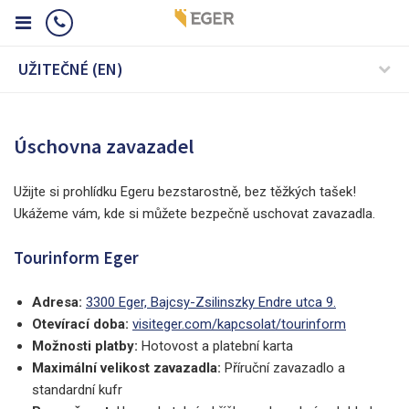
UŽITEČNÉ (EN)
Úschovna zavazadel
Užijte si prohlídku Egeru bezstarostně, bez těžkých tašek!
Ukážeme vám, kde si můžete bezpečně uschovat zavazadla.
Tourinform Eger
Adresa:
3300 Eger, Bajcsy-Zsilinszky Endre utca 9.
Otevírací doba:
visiteger.com/kapcsolat/tourinform
Možnosti platby:
Hotovost a platební karta
Maximální velikost zavazadla:
Příruční zavazadlo a
standardní kufr