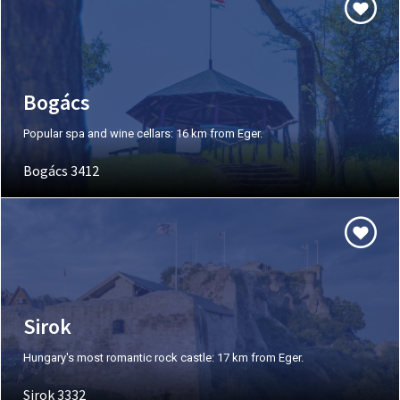
Bogács
Popular spa and wine cellars: 16 km from Eger.
Bogács 3412
Sirok
Hungary's most romantic rock castle: 17 km from Eger.
Sirok 3332