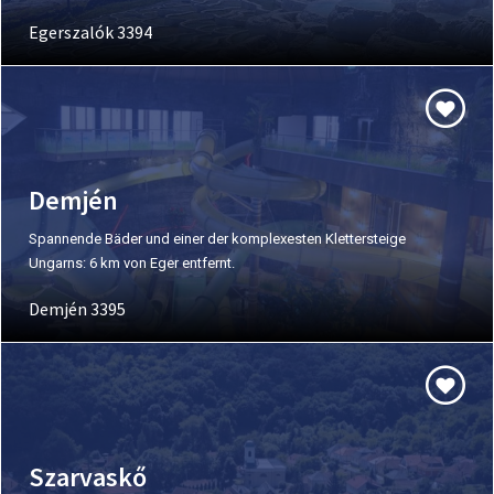
Egerszalók 3394
Demjén
Spannende Bäder und einer der komplexesten Klettersteige
Ungarns: 6 km von Eger entfernt.
Demjén 3395
Szarvaskő