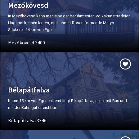
Mezőkövesd
In Mezőkövesd kann man eine der berühmtesten Volkskunsttradition
Ungarns kennen lernen, die hundert Rosen formende Matyó-
Stickerei: 14 km von Eger.
Mezőkövesd 3400
Bélapátfalva
Kaum 15 km von Eger entfernt liegt Bélapátfalva, es ist mit Bus und
mit der Bahn gut erreichbar.
Bélapátfalva 3346