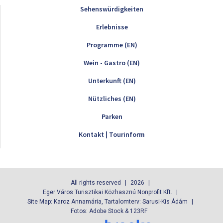
Sehenswürdigkeiten
Erlebnisse
Programme (EN)
Wein - Gastro (EN)
Unterkunft (EN)
Nützliches (EN)
Parken
Kontakt | Tourinform
All rights reserved
2026
Eger Város Turisztikai Közhasznú Nonprofit Kft.
Site Map: Karcz Annamária, Tartalomterv: Sarusi-Kis Ádám
Fotos: Adobe Stock & 123RF