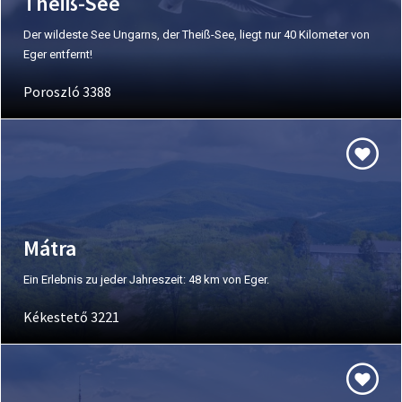
Theiß-See
Der wildeste See Ungarns, der Theiß-See, liegt nur 40 Kilometer von
Eger entfernt!
Poroszló 3388
Mátra
Ein Erlebnis zu jeder Jahreszeit: 48 km von Eger.
Kékestető 3221