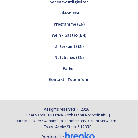
Sehenswürdigkeiten
Erlebnisse
Programme (EN)
Wein - Gastro (EN)
Unterkunft (EN)
Nützliches (EN)
Parken
Kontakt | Tourinform
All rights reserved
2026
Eger Város Turisztikai Közhasznú Nonprofit Kft.
Site Map: Karcz Annamária, Tartalomterv: Sarusi-Kis Ádám
Fotos: Adobe Stock & 123RF
Developed by