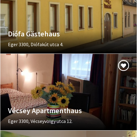
Diófa Gästehaus
Eger 3300, Diófakút utca 4.
Vécsey Apartmenthaus
Eger 3300, Vécseyvölgy utca 12.