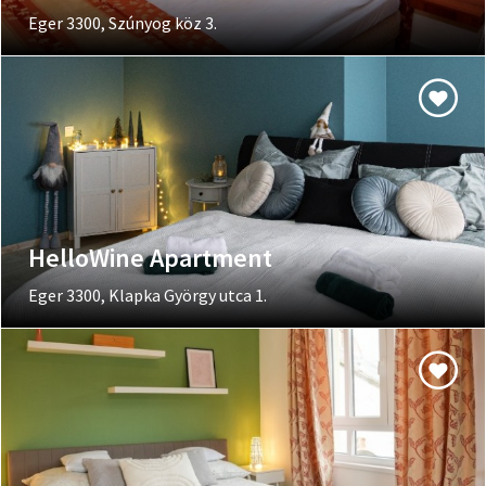
Eger 3300, Szúnyog köz 3.
HelloWine Apartment
Eger 3300, Klapka György utca 1.