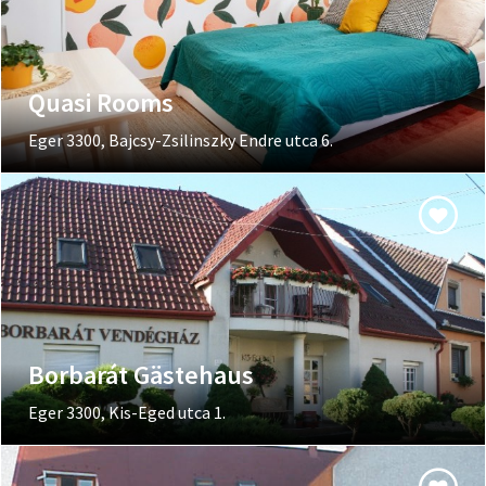
Quasi Rooms
Eger 3300, Bajcsy-Zsilinszky Endre utca 6.
Borbarát Gästehaus
Eger 3300, Kis-Eged utca 1.