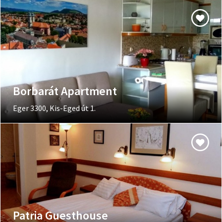
Borbarát Apartment
Eger 3300, Kis-Eged út 1.
Patria Guesthouse