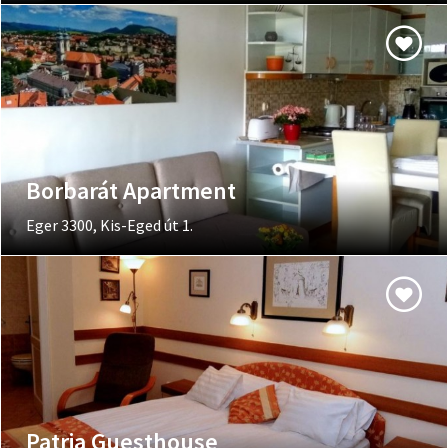
Borbarát Apartment
Eger 3300, Kis-Eged út 1.
Patria Guesthouse