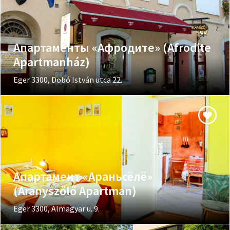
Апартаменты «Афродите» (Afrodite
Apartmanház)
Eger 3300, Dobó István utca 22.
Апартамент «Араньсёлё»
(Aranyszőlő Apartman)
Eger 3300, Almagyar u. 9.