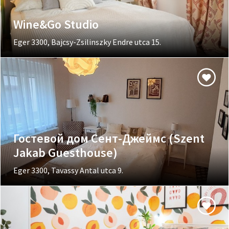
Wine&Go Studio
Eger 3300, Bajcsy-Zsilinszky Endre utca 15.
Гостевой дом Сент-Джеймс (Szent
Jakab Guesthouse)
Eger 3300, Tavassy Antal utca 9.