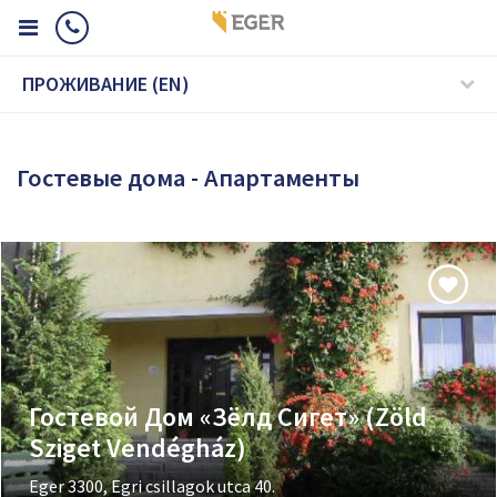
ПРОЖИВАНИЕ (EN)
Гостевые дома - Апартаменты
Гостевой Дом «Зёлд Сигет» (Zöld
Sziget Vendégház)
Eger 3300, Egri csillagok utca 40.