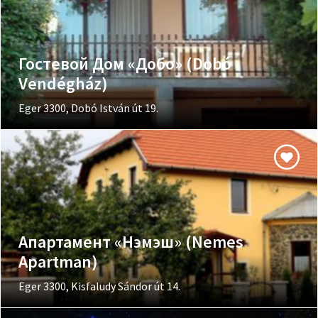
Гостевой Дом «Добо» (Dobó
Vendégház)
Eger 3300, Dobó István út 19.
Апартамент «Нэмэш» (Nemes
Apartman)
Eger 3300, Kisfaludy Sándor út 14.