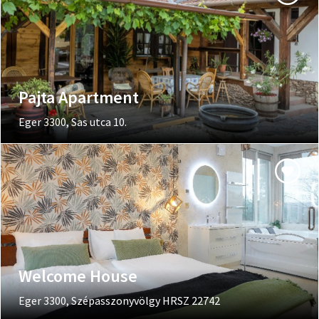
Pajta Apartment
Eger 3300, Sas utca 10.
Welcome House
Eger 3300, Szépasszonyvölgy HRSZ 22742