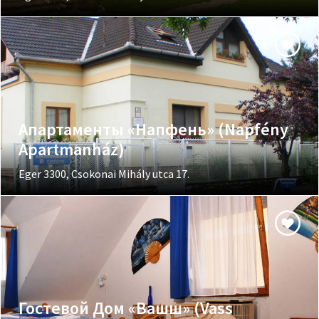
Апартаменты «Напфень» (Napfény
Apartmanház)
Eger 3300, Csokonai Mihály utca 17.
Гостевой Дом «Вашш» (Vass