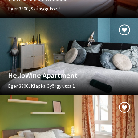
Eger 3300, Szúnyog köz 3.
HelloWine Apartment
Eger 3300, Klapka György utca 1.