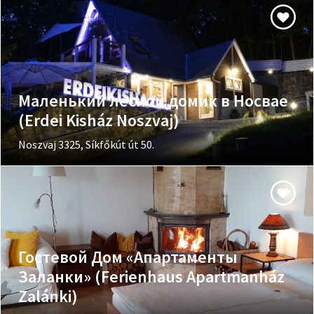
Маленький лесной домик в Носвае
(Erdei Kisház Noszvaj)
Noszvaj 3325, Síkfőkút út 50.
Гостевой Дом «Апартаменты
Заланки» (Ferienhaus Apartmanház
Zalánki)