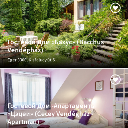
Гостевой Дом «Бахус» (Bacchus
Vendégház)
Eger 3300, Kisfaludy út 6.
Гостевой Дом -Апартаменты
«Цэцеи» (Cecey Vendégház -
Apartman)