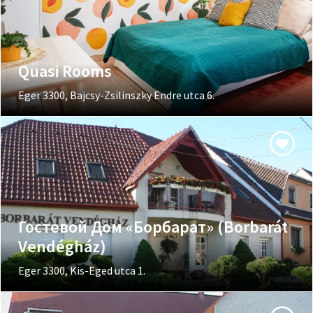
Quasi Rooms
Eger 3300, Bajcsy-Zsilinszky Endre utca 6.
Гостевой Дом «Борбарат» (Borbarát
Vendégház)
Eger 3300, Kis-Eged utca 1.