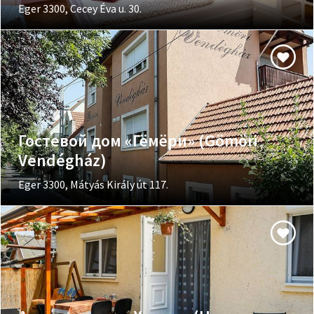
Eger 3300, Cecey Éva u. 30.
Гостевой дом «Гёмёри» (Gömöri
Vendégház)
Eger 3300, Mátyás Király út 117.