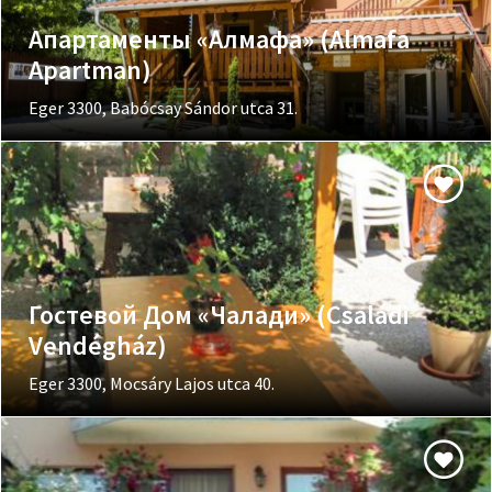
Апартаменты «Алмафа» (Almafa
Apartman)
Eger 3300, Babócsay Sándor utca 31.
Гостевой Дом «Чалади» (Családi
Vendégház)
Eger 3300, Mocsáry Lajos utca 40.