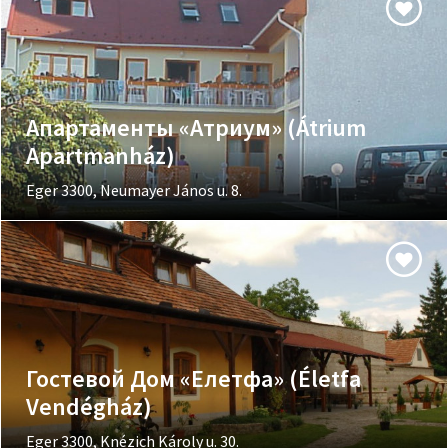
Апартаменты «Атриум» (Átrium
Apartmanház)
Eger 3300, Neumayer János u. 8.
Гостевой Дом «Елетфа» (Életfa
Vendégház)
Eger 3300, Knézich Károly u. 30.