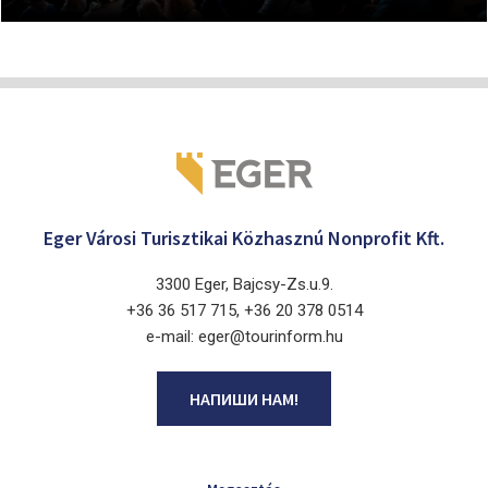
Eger Városi Turisztikai Közhasznú Nonprofit Kft.
3300 Eger, Bajcsy-Zs.u.9.
+36 36 517 715, +36 20 378 0514
e-mail: eger@tourinform.hu
НАПИШИ НАМ!