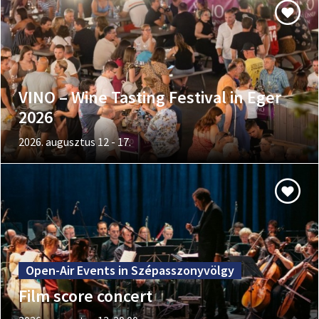
VINO – Wine Tasting Festival in Eger
2026
2026. augusztus 12 - 17.
Open-Air Events in Szépasszonyvölgy
Film score concert