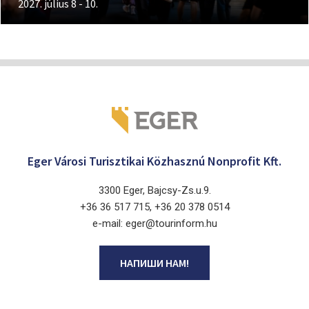
2027. július 8 - 10.
Eger Városi Turisztikai Közhasznú Nonprofit Kft.
3300 Eger, Bajcsy-Zs.u.9.
+36 36 517 715, +36 20 378 0514
e-mail: eger@tourinform.hu
НАПИШИ НАМ!