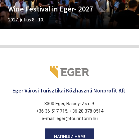
Wine Festival in Eger- 2027
2027. július 8 - 10.
Eger Városi Turisztikai Közhasznú Nonprofit Kft.
3300 Eger, Bajcsy-Zs.u.9.
+36 36 517 715, +36 20 378 0514
e-mail: eger@tourinform.hu
НАПИШИ НАМ!