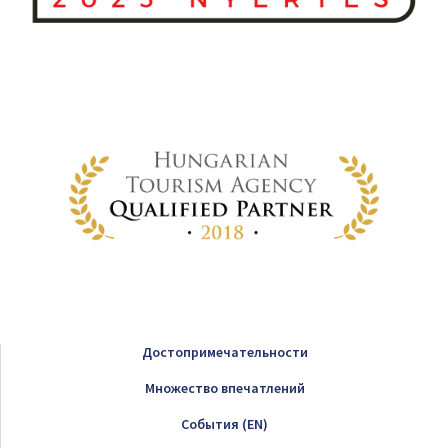
Достопримечательности
Множество впечатлений
Cобытия (EN)