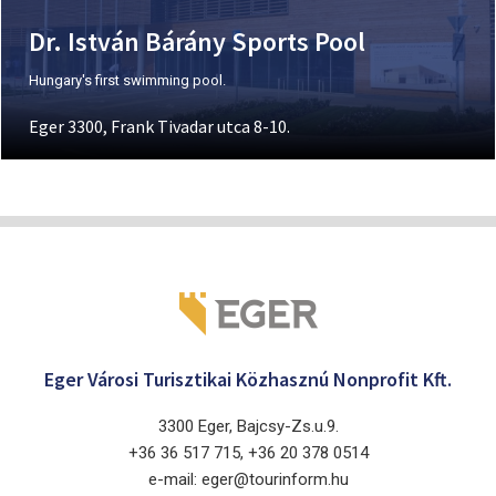
Dr. István Bárány Sports Pool
Hungary's first swimming pool.
Eger 3300, Frank Tivadar utca 8-10.
Eger Városi Turisztikai Közhasznú Nonprofit Kft.
3300 Eger, Bajcsy-Zs.u.9.
+36 36 517 715, +36 20 378 0514
e-mail: eger@tourinform.hu