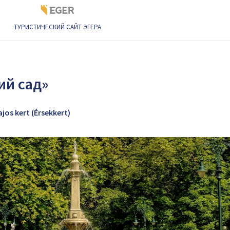
ТУРИСТИЧЕСКИЙ САЙТ ЭГЕРА
и в Эгере
Городской парк «Архиепископский сад»
ий сад»
jos kert (Érsekkert)