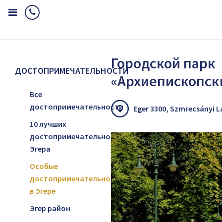
Home
Достопримечательности
Особые достопримечательност
Городской парк
ДОСТОПРИМЕЧАТЕЛЬНОСТИ
«Архиепископск
Все
достопримечательности
Eger 3300, Szmrecsányi La
10 лучших
достопримечательностей
Эгера
Особые
достопримечательности
в Эгере
Эгер район