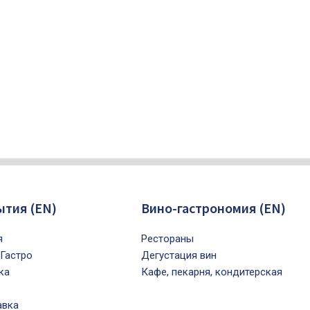
ытия (EN)
Вино-гастрономия (EN)
я
Рестораны
Гастро
Дегустация вин
ка
Кафе, пекарня, кондитерская
авка