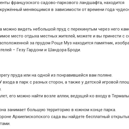
менты французского садово-паркового ландшафта, находится
окружённый меняющимся в зависимости от времени года чуде
ка можно видеть небольшой пруд с перекинутым через него ка
имое место отдыха местных жителей, можете и вы принести с 
В расположенной за прудом Роще Муз находится памятник, изо
ателей – Гезу Гардони и Шандора Броди.
регу пруда или на одной из понравившейся вам поляне.
 входа в парк с разных сторон, а также у детской игровой пл
.
алет, его можно найти возле аллеи, ведущей ко входу в Термал
она занимает большую территорию в южном конце парка.
тороне Архиепископского сада вы найдете бесплатный открыты
тами.