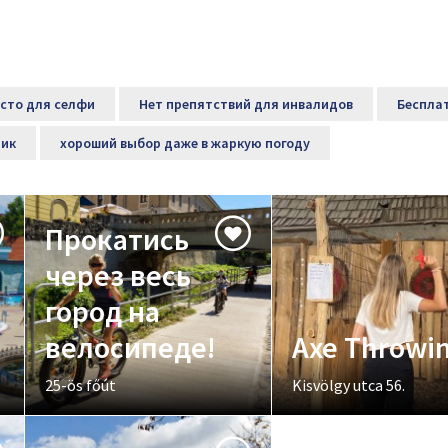
сто для селфи
Нет препятствий для инвалидов
Беспла
ик
хороший выбор даже в жаркую погоду
Прокатись
через весь
город на
велосипеде!
Axe Throwi
25-ös főút
Kisvölgy utca 56.