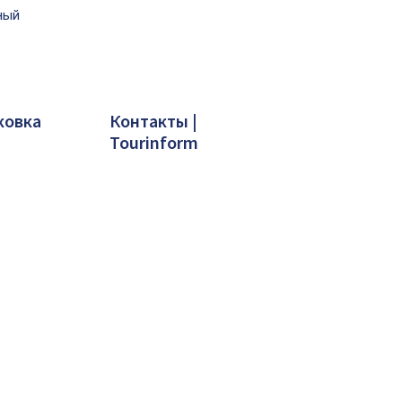
ный
ковка
Контакты |
Tourinform