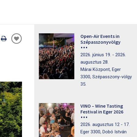
Open-Air Events in
Oldal
Szépasszonyvölgy
nyomtatáss
2026. június 19. - 2026.
augusztus 28.
Márai Központ, Eger
3300, Szépasszony-völgy
35.
VINO – Wine Tasting
Festival in Eger 2026
2026. augusztus 12 - 17.
Eger 3300, Dobó István