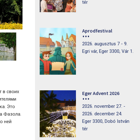
tér
Aprodfestival
2026. augusztus 7 - 9.
Egri vár, Eger 3300, Vár 1.
т в своих
Eger Advent 2026
ителями
2026. november 27. -
ка. Это
2026. december 24.
а Фазола.
Eger 3300, Dobó István
о ней
tér