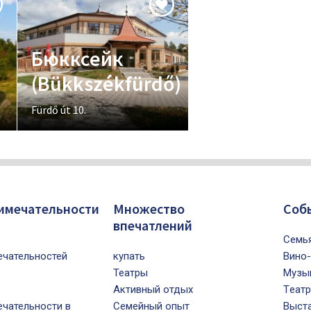
Бюкксейк
(Bükkszékfürdő)
Fürdő út 10.
имечательности
Множество
Cоб
впечатлений
Cемь
чательностей
купать
Bино-
Театры
Mузы
Активный отдых
Tеатр
чательности в
Семейный опыт
Bыст