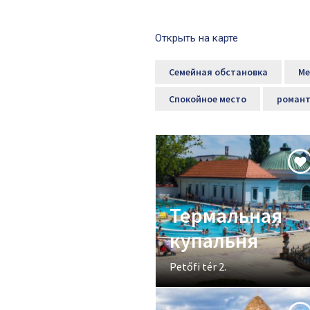
Открыть на карте
Семейная обстановка
Ме
Спокойное место
романт
Термальная
купальня
Petőfi tér 2.