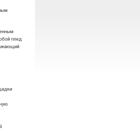
сным
менным
собой плед
бражающий
ощадки
ьную
й