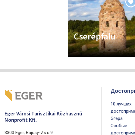
Cserépfalu
Достопр
10 лучших
достоприме
Eger Városi Turisztikai Közhasznú
Эгера
Nonprofit Kft.
Особые
3300 Eger, Bajcsy-Zs.u.9.
достоприме