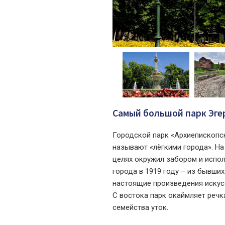
Cамый большой парк Эге
Городской парк «Архиепископск
называют «лёгкими города». На
целях окружил забором и испол
города в 1919 году – из бывших
настоящие произведения искусс
С востока парк окаймляет речк
семейства уток.