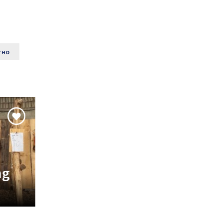
тно
ng