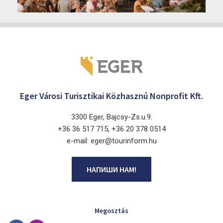
Eger 3300, Dobó István tér
Eger Városi Turisztikai Közhasznú Nonprofit Kft.
3300 Eger, Bajcsy-Zs.u.9.
+36 36 517 715, +36 20 378 0514
e-mail: eger@tourinform.hu
НАПИШИ НАМ!
Megosztás