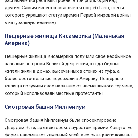
расписные погреба выстроены в три ряда, один над
другим. Самым известным является погреб Гачо, стены
которого украшают статуи времен Первой мировой войны
в натуральную величину.
Пещерные жилища Кисамерика (Маленькая
Америка)
Пещерные жилища Кисамерика получили свое необычное
название во время Великой депрессии, когда бедные
жители жили в домах, высеченных в стенах из туфа, а
более состоятельные переехали в Америку. Пещерные
жилища получили свое название от насмешливого термина,
который использовали местные протестанты.
Смотровая башня Миллениум
Смотровая башня Миллениум была спроектирована
Дьёрдем Чете, архитектором, лауреатом премии Кошута. Ее
форма напоминает каменный улей, а ее окна расположены