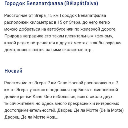
Городок Белапатфалва (Bélapátfalva)
Расстояние от Эгера: 15 км Городок Белапатфалва
расположен километрах в 15 от Эгера, до него легко
можно добраться на автобусе или по железной дороге.
Природа наградила его таким пленительным «фоном»,
какой редко встречается в других местах: как бы охраняя
дома, возвышаются за ними скалистые отр...
Носвай
Расстояние от Эгера: 7 км Село Носвай расположено в 7
км от Эгера, у южного подножья гор Бюкк в живописной
долине речки Каня. Оно небольшое, всего около двух
тысяч жителей, но здесь много прекрасных и интересных
достопримечательностей. Дворец Де ла Мотте (De la Motte)
Дворец Де ла Мотте мож...