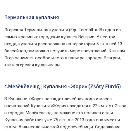
Термальная купальня
Эгерская Термальная купальня (Egri Termálfürdő) одна из
самых красивых городских купален Венгрии. У неё три
входа, купальня расположена на территории 5 га, в ней 13
бассейнов,там можно получить море впечатлений. Как сам
Эгер занимает особое место в палитре городов Венгрии,
так и эгерская купальня вы...
г.Мезёкёвешд, Купальня «Жори» (Zsóry Fürdő)
В Купальне «Жори» вас ждёт лечебная вода и масса
впечатлений Купальня «Жори» находится в 22 км-х от Эгера
в городке Мезёкёвешд, на машине это полчаса езды.
Купальня работает уже 75 лет, а с 2013 года она имеет и
статус бальнеологической водолечебницы. Содержание