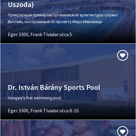
Uszoda)
Прекрасным примером органической архитектуры служит
бассейн, построенный по проекту Имрэ Маковеца
Eger 3300, Frank Tivadar utca 5.
Dr. István Bárány Sports Pool
Hungary's first swimming pool.
Eger 3300, Frank Tivadar utca 8-10.