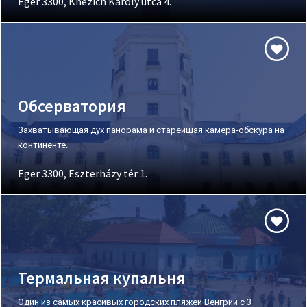
Eger 3300, Knézich Károly utca 4.
Обсерватория
Захватывающая дух панорама и старейшая камера-обскура на
континенте.
Eger 3300, Eszterházy tér 1.
Термальная купальня
Один из самых красивых городских пляжей Венгрии с 3