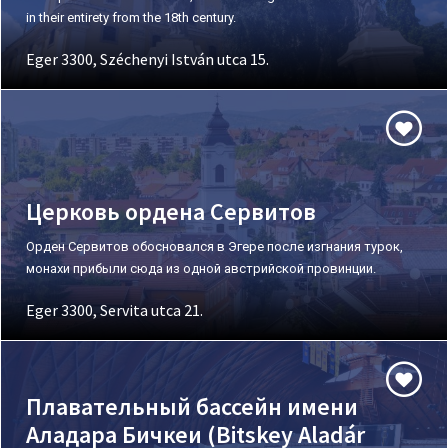
in their entirety from the 18th century.
Eger 3300, Széchenyi István utca 15.
Церковь ордена Сервитов
Орден Сервитов обосновался в Эгере после изгнания турок,
монахи прибыли сюда из одной австрийской провинции.
Eger 3300, Servita utca 21.
Плавательный бассейн имени
Аладара Бичкеи (Bitskey Aladár