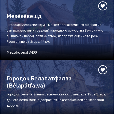
Мезёкёвешд
В городе Мезёкёвешд мы можем познакомиться с одной из
самых известных традиций народного искусства Венгрии — с
вышивкой народности «матьо», изображающей «сто роз».
Расстояние от Эгера: 14 км.
Mezőkövesd 3400
Городок Белапатфалва
(Bélapátfalva)
Городок Белапатфалва расположен километрах в 15 от Эгера,
до него легко можно добраться на автобусе или по железной
дороге.