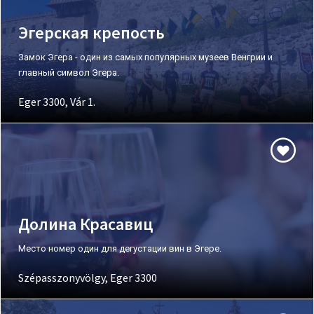
Эгерская крепость
Замок Эгера - один из самых популярных музеев Венгрии и
главный символ Эгера.
Eger 3300, Vár 1.
Долина Красавиц
Место номер один для дегустации вин в Эгере.
Szépasszonyvölgy, Eger 3300