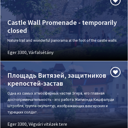
Castle Wall Promenade - temporarily
closed
Nature trail and wonderful panorama at the foot of the castle walls.
Eger 3300, Várfalsétány
Площадь Витязей, защитников
крепостей-застав
Одна из самых атмосферных частей Эгера, его главная
достопримечательность - это работа Жигмонда Кишфалуди
Штробля, группа скульптур, изображающих венгерских и
турецких солдат.
Eger 3300, Végvári vitézek tere