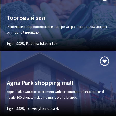
Торговый зал
Рыночный зал расположен в центре Эгера, всего в 250 метрах
от главной площади.
Eger 3300, Katona István tér
Agria Park shopping mall
Agria Park awaits its customers with air-conditioned interiors and
nearly 100 shops, including many world brands.
Eger 3300, Törvényház utca 4.