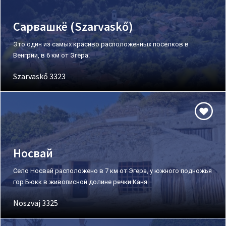
Сарвашкё (Szarvaskő)
Это один из самых красиво расположенных поселков в
Венгрии, в 6 км от Эгера.
Szarvaskő 3323
Носвай
Село Носвай расположено в 7 км от Эгера, у южного подножья
гор Бюкк в живописной долине речки Каня.
Noszvaj 3325