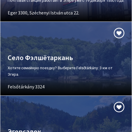
Почтовая станция работает в Эгере уже с 19 декабря 1550 года.
Eger 3300, Széchenyi István utca 22.
Село Фэлшётаркань
Хотите семейную поездку? Выберите Felsőtárkány: 3 км от
Эгера.
Felsőtárkány 3324
Эгерсалок