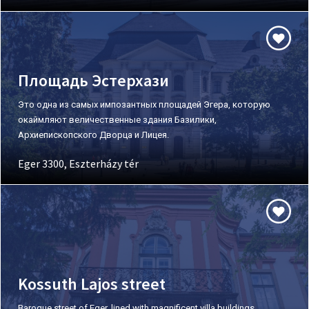
Площадь Эстерхази
Это одна из самых импозантных площадей Эгера, которую
окаймляют величественные здания Базилики,
Архиепископского Дворца и Лицея.
Eger 3300, Eszterházy tér
Kossuth Lajos street
Baroque street of Eger, lined with magnificent villa buildings.