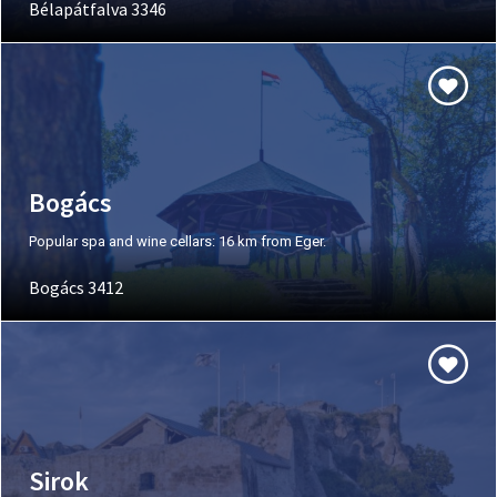
Bélapátfalva 3346
Bogács
Popular spa and wine cellars: 16 km from Eger.
Bogács 3412
Sirok