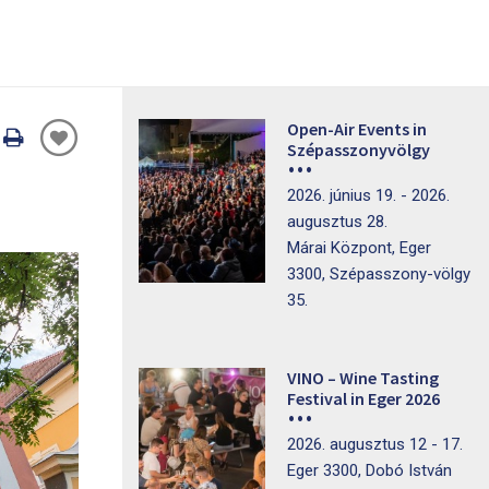
Open-Air Events in
Oldal
Szépasszonyvölgy
nyomtatáss
2026. június 19. - 2026.
augusztus 28.
Márai Központ, Eger
3300, Szépasszony-völgy
35.
VINO – Wine Tasting
Festival in Eger 2026
2026. augusztus 12 - 17.
Eger 3300, Dobó István