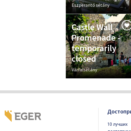
Eszperantó sétány
Castle Wall
Promenade -
temporarily
closed
Várfalsétány
Достопр
10 лучших