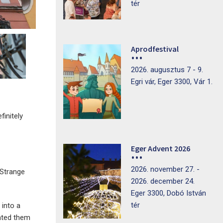
tér
Aprodfestival
2026. augusztus 7 - 9.
Egri vár, Eger 3300, Vár 1.
finitely
Eger Advent 2026
2026. november 27. -
(Strange
2026. december 24.
Eger 3300, Dobó István
tér
 into a
rated them