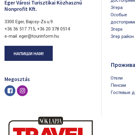
достоприме
Eger Városi Turisztikai Közhasznú
Эгера
Nonprofit Kft.
Особые
3300 Eger, Bajcsy-Zs.u.9.
достоприме
+36 36 517 715, +36 20 378 0514
Эгере
e-mail: eger@tourinform.hu
Эгер район
НАПИШИ НАМ!
Прожива
Oтели
Megosztás
Пенсии
Гостевые д