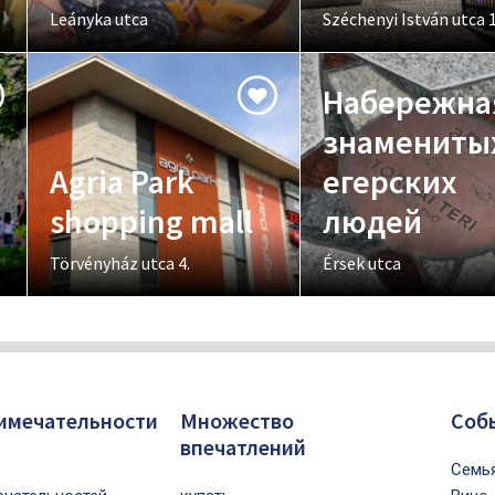
Leányka utca
Széchenyi István utca 1
Набережна
знамениты
Agria Park
егерских
shopping mall
людей
Törvényház utca 4.
Érsek utca
имечательности
Множество
Cоб
впечатлений
Cемь