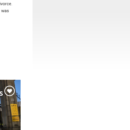
ivorce.
h was
s