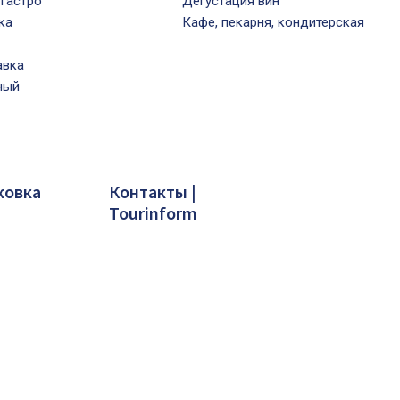
Гастро
Дегустация вин
ка
Кафе, пекарня, кондитерская
авка
ный
ковка
Контакты |
Tourinform