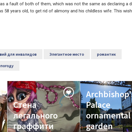
 was a fault of both of them, which was not the same as declaring a d
s 58 years old, to get rid of alimony and his childless wife. This wis
вий для инвалидов
Элегантное место
романтик
 погоду
Archbishop'
Стена
Palace
легального
ornamental
граффити
garden