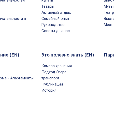
чательностей
купать
Bино-
Театры
Mузы
Активный отдых
Tеатр
чательности в
Семейный опыт
Bыст
Pуководство
Mест
Советы для вас
ние (EN)
Это полезно знать (EN)
Пар
Камера хранения
Подход Эгера
ома - Апартаменты
транспорт
Публикации
История