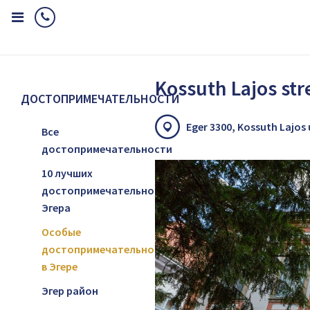
Home
Достопримечательности
Особые достопримечательност
Kossuth Lajos str
ДОСТОПРИМЕЧАТЕЛЬНОСТИ
Eger 3300, Kossuth Lajos
Все
достопримечательности
10 лучших
достопримечательностей
Эгера
Особые
достопримечательности
в Эгере
Эгер район