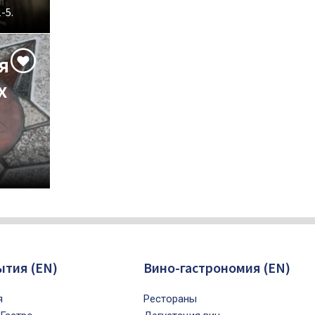
-5.
я
х
ытия (EN)
Вино-гастрономия (EN)
я
Рестораны