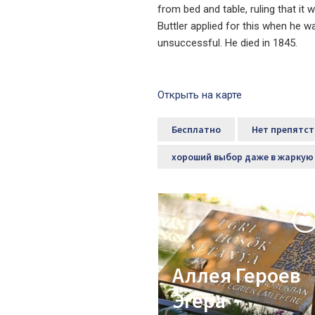
from bed and table, ruling that it
Buttler applied for this when he wa
unsuccessful. He died in 1845.
Открыть на карте
Бесплатно
Нет препятст
хороший выбор даже в жаркую
Аллея Героев
Эгера