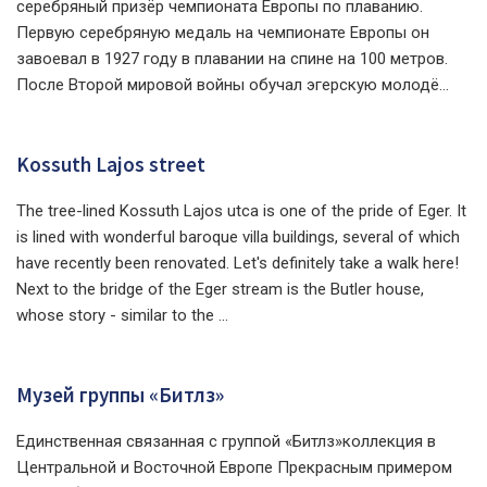
серебряный призёр чемпионата Европы по плаванию.
Первую серебряную медаль на чемпионате Европы он
завоевал в 1927 году в плавании на спине на 100 метров.
После Второй мировой войны обучал эгерскую молодё...
Kossuth Lajos street
The tree-lined Kossuth Lajos utca is one of the pride of Eger. It
is lined with wonderful baroque villa buildings, several of which
have recently been renovated. Let's definitely take a walk here!
Next to the bridge of the Eger stream is the Butler house,
whose story - similar to the ...
Музей группы «Битлз»
Единственная связанная с группой «Битлз»коллекция в
Центральной и Восточной Европе Прекрасным примером