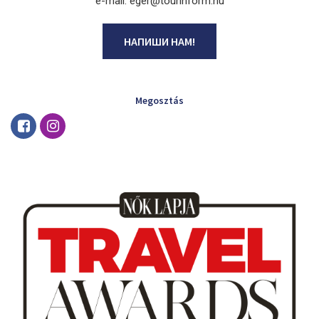
e-mail: eger@tourinform.hu
НАПИШИ НАМ!
Megosztás