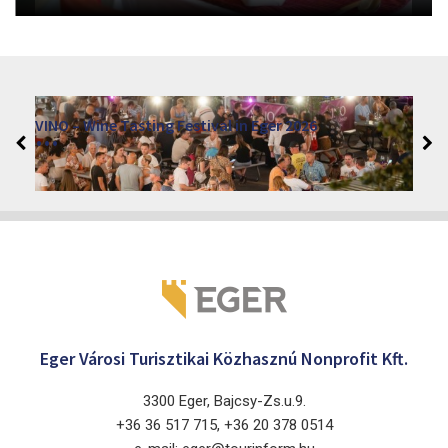
VINO – Wine Tasting Festival in Eger 2026
2026. augusztus 12 - 17.
Eger 3300, Dobó István tér
Eger Városi Turisztikai Közhasznú Nonprofit Kft.
3300 Eger, Bajcsy-Zs.u.9.
+36 36 517 715, +36 20 378 0514