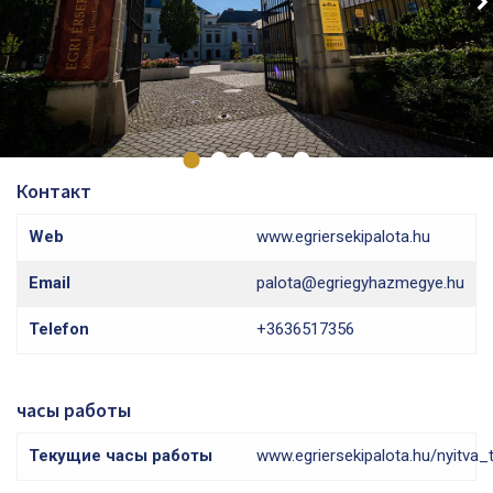
Контакт
Web
www.egriersekipalota.hu
Email
palota@egriegyhazmegye.hu
Telefon
+3636517356
часы работы
Текущие часы работы
www.egriersekipalota.hu/nyitva_