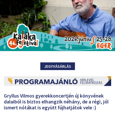
JEGYVÁSÁRLÁS
Gryllus Vilmos gyerekkoncertjén új könyvének
dalaiból is biztos elhangzik néhány, de a régi, jól
ismert nótákat is együtt fújhatjátok vele :)