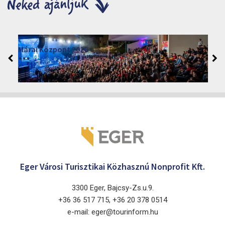
Márai Központ 2026
2026. június 19. - 2026. augusztus 28.
Márai Központ, Eger 3300, Szépasszony-völgy 35.
Eger Városi Turisztikai Közhasznú Nonprofit Kft.
3300 Eger, Bajcsy-Zs.u.9.
+36 36 517 715, +36 20 378 0514
e-mail: eger@tourinform.hu