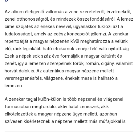
Az album életigenlő vallomás a zene szeretetéről, érzelmekről,
zenei otthonosságról, és mindezek összefonódásáról. A lemez
címe szójáték az énekes nevével, ugyanakkor tükrözi azt a
tudatosságot, amely az egész koncepciót jellemzi. A zenekar
repertoárját a magyar népzenén kívül meghatározza a velünk
élő, ránk leginkább ható etnikumok zenéje felé való nyitottság.
Ezek a népek sok száz éve formálják a magyar kultúrát és
zenét, így a lemezen szerepelnek török, román, cigány, valamint
horvát dalok is. Az autentikus magyar népzene mellett
versmegzenésítés, világzene, énekelt mese is hallható a
lemezen.
A zenekar tagjai külön-külön is több népzenei és világzenei
formációban megforduló, aktív fiatal zenészek, akik
elkötelezettek a magyar népzene ügye mellett, azonban
szívesen kísérleteznek a népzene mellett más műfajokkal is.