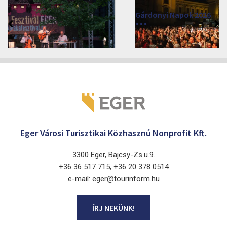
Gárdonyi Napok 2026
2026. augusztus 3 - 7.
Eger 3300
Eger Városi Turisztikai Közhasznú Nonprofit Kft.
3300 Eger, Bajcsy-Zs.u.9.
+36 36 517 715, +36 20 378 0514
e-mail: eger@tourinform.hu
ÍRJ NEKÜNK!