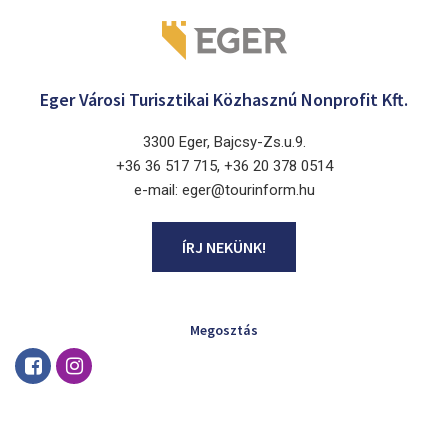
Eger Városi Turisztikai Közhasznú Nonprofit Kft.
3300 Eger, Bajcsy-Zs.u.9.
+36 36 517 715, +36 20 378 0514
e-mail: eger@tourinform.hu
ÍRJ NEKÜNK!
Megosztás