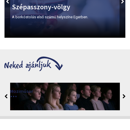
Szépasszony-völgy
A borkóstolás első számú helyszíne Egerben.
Moziműsor
2026
Cinema Agria, Eger 3300, Törvényház utca 4.