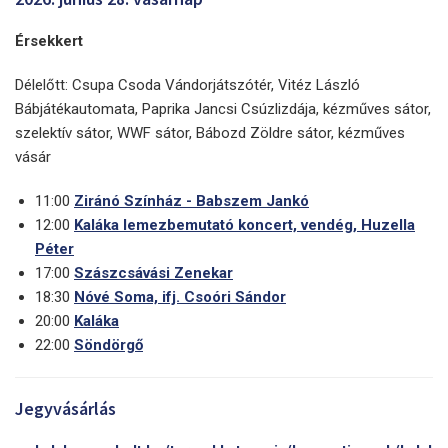
Érsekkert
Délelőtt: Csupa Csoda Vándorjátszótér, Vitéz László
Bábjátékautomata, Paprika Jancsi Csúzlizdája, kézműves sátor,
szelektív sátor, WWF sátor, Bábozd Zöldre sátor, kézműves
vásár
11:00
Ziránó Színház - Babszem Jankó
12:00
Kaláka lemezbemutató koncert, vendég, Huzella
Péter
17:00
Szászcsávási Zenekar
18:30
Nóvé Soma, ifj. Csoóri Sándor
20:00
Kaláka
22:00
Söndörgő
Jegyvásárlás