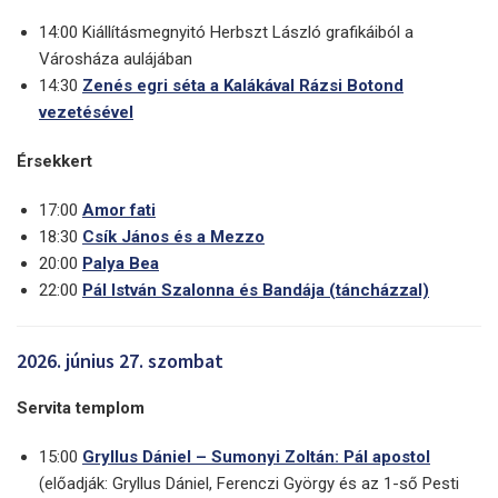
14:00 Kiállításmegnyitó Herbszt László grafikáiból a
Városháza aulájában
14:30
Zenés egri séta a Kalákával Rázsi Botond
vezetésével
Érsekkert
17:00
Amor fati
18:30
Csík János és a Mezzo
20:00
Palya Bea
22:00
Pál István Szalonna és Bandája (táncházzal)
2026. június 27. szombat
Servita templom
15:00
Gryllus Dániel – Sumonyi Zoltán: Pál apostol
(előadják: Gryllus Dániel, Ferenczi György és az 1-ső Pesti