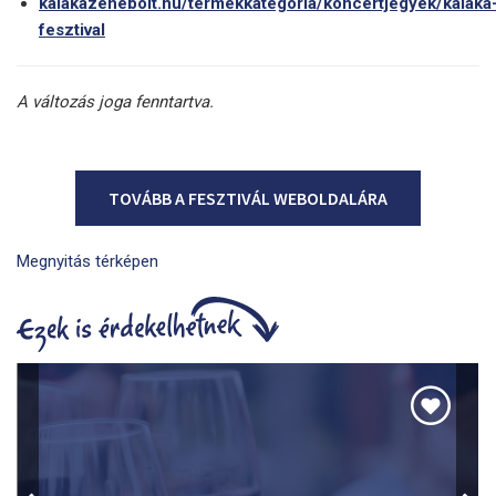
kalakazenebolt.hu/termekkategoria/koncertjegyek/kalaka
fesztival
A változás joga fenntartva.
TOVÁBB A FESZTIVÁL WEBOLDALÁRA
Megnyitás térképen