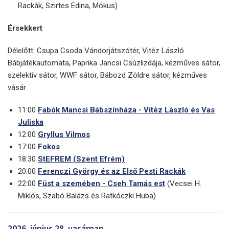
Rackák, Szirtes Edina, Mókus)
Érsekkert
Délelőtt: Csupa Csoda Vándorjátszótér, Vitéz László
Bábjátékautomata, Paprika Jancsi Csúzlizdája, kézműves sátor,
szelektív sátor, WWF sátor, Bábozd Zöldre sátor, kézműves
vásár
11:00
Fabók Mancsi Bábszínháza - Vitéz László és Vas
Juliska
12:00
Gryllus Vilmos
17:00
Fokos
18:30
StEFREM (Szent Efrém)
20:00
Ferenczi György és az Első Pesti Rackák
22:00
Füst a szemében - Cseh Tamás est
(Vecsei H.
Miklós, Szabó Balázs és Ratkóczki Huba)
2026. június 28. vasárnap