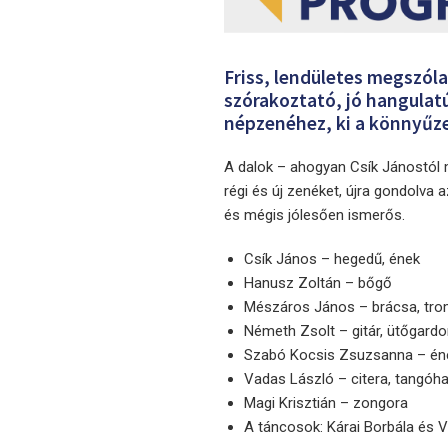
Friss, lendületes megszól
szórakoztató, jó hangulat
népzenéhez, ki a könnyűze
A dalok – ahogyan Csík Jánostól
régi és új zenéket, újra gondolva
és mégis jólesően ismerős.
Csík János – hegedű, ének
Hanusz Zoltán – bőgő
Mészáros János – brácsa, tro
Németh Zsolt – gitár, ütőgard
Szabó Kocsis Zsuzsanna – én
Vadas László – citera, tangóh
Magi Krisztián – zongora
A táncosok: Kárai Borbála és 