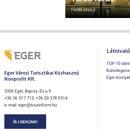
Fürdő utca 3.
Látnival
TOP 10 látn
Különlegess
Eger Városi Turisztikai Közhasznú
Eger környé
Nonprofit Kft.
3300 Eger, Bajcsy-Zs.u.9.
+36 36 517 715, +36 20 378 0514
e-mail: eger@tourinform.hu
ÍRJ NEKÜNK!