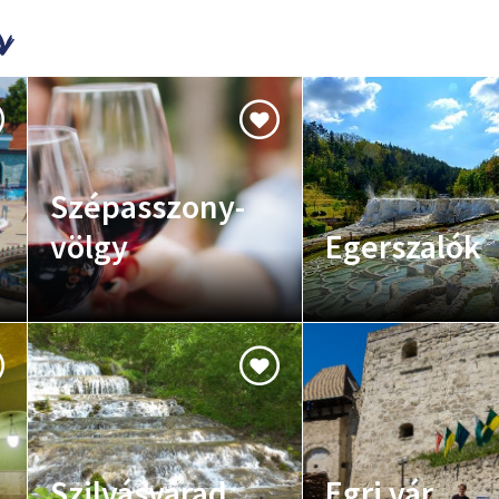
Szépasszony-
völgy
Egerszalók
Szilvásvárad
Egri vár