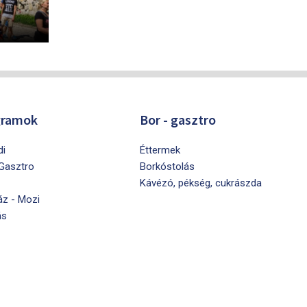
gramok
Bor - gasztro
di
Éttermek
 Gasztro
Borkóstolás
Kávézó, pékség, cukrászda
áz - Mozi
ás