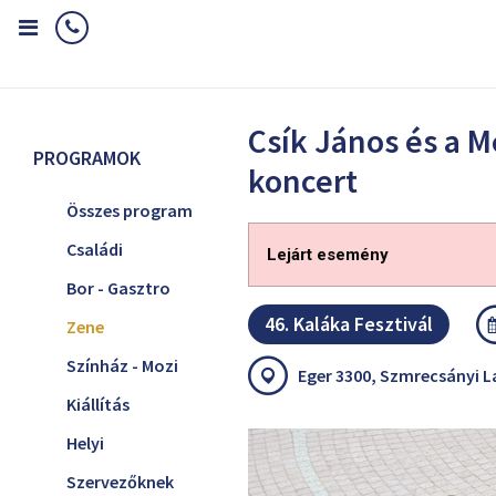
Home
Programok
Zene
Csík János és a Mezzo koncert
Csík János és a 
PROGRAMOK
koncert
Összes program
Családi
Lejárt esemény
Bor - Gasztro
46. Kaláka Fesztivál
Zene
Színház - Mozi
Eger 3300, Szmrecsányi La
Kiállítás
Helyi
Szervezőknek