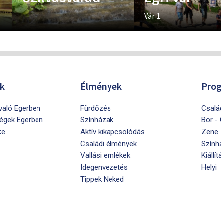
Vár 1.
ók
Élmények
Pro
ivaló Egerben
Fürdőzés
Csalá
égek Egerben
Színházak
Bor -
ke
Aktív kikapcsolódás
Zene
Családi élmények
Szính
Vallási emlékek
Kiállít
Idegenvezetés
Helyi
Tippek Neked