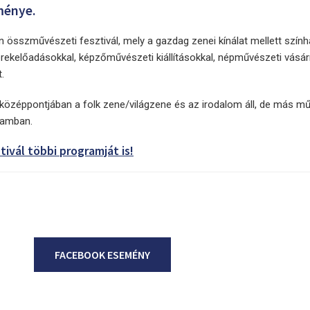
eménye.
n összművészeti fesztivál, mely a gazdag zenei kínálat mellett szính
rekelőadásokkal, képzőművészeti kiállításokkal, népművészeti vásár
.
középpontjában a folk zene/világzene és az irodalom áll, de más mű
gramban.
ivál többi programját is!
FACEBOOK ESEMÉNY