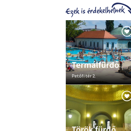
Termálfürdő
Petőfi tér 2.
Török fürdő