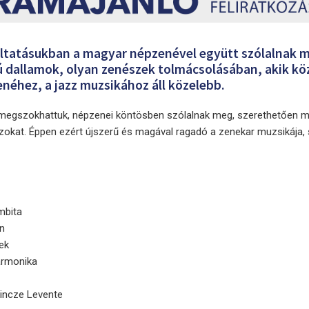
altatásukban a magyar népzenével együtt szólalnak 
ú dallamok, olyan zenészek tolmácsolásában, akik köz
néhez, a jazz muzsikához áll közelebb.
 megszokhattuk, népzenei köntösben szólalnak meg, szerethetően 
 azokat. Éppen ezért újszerű és magával ragadó a zenekar muzsikája,
mbita
on
ek
armonika
Vincze Levente