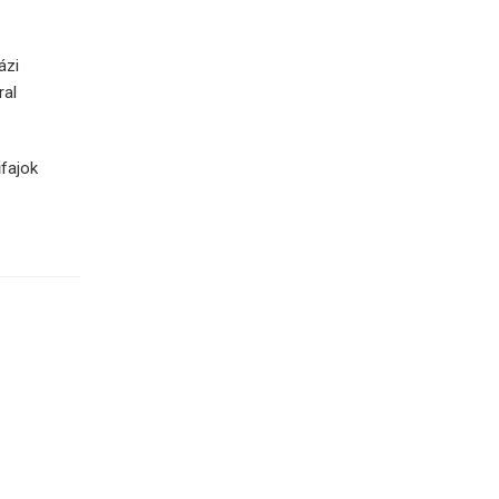
ázi
ral
fajok