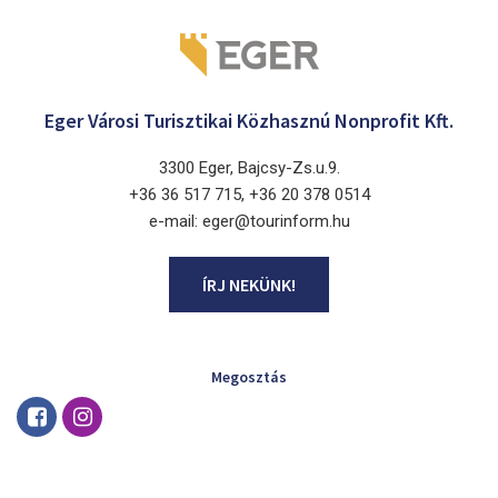
Eger Városi Turisztikai Közhasznú Nonprofit Kft.
3300 Eger, Bajcsy-Zs.u.9.
+36 36 517 715, +36 20 378 0514
e-mail: eger@tourinform.hu
ÍRJ NEKÜNK!
Megosztás