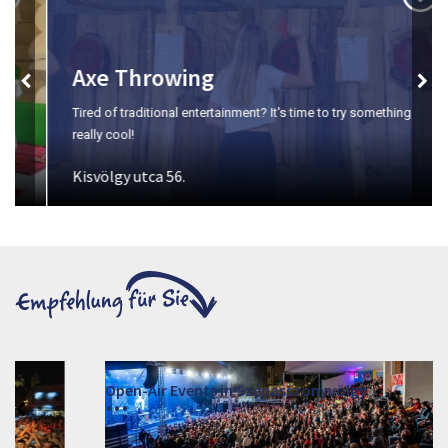
Axe Throwing
Tired of traditional entertainment? It's time to try something
really cool!
Kisvölgy utca 56.
Open-Air Events in Szépasszonyvölgy
2026. Juni 19. - 2026. August 28.
Márai Központ, Eger 3300, Szépasszony-völgy 35.