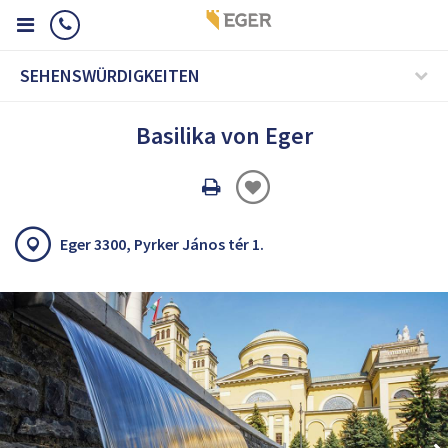
SEHENSWÜRDIGKEITEN
Basilika von Eger
Oldal
nyomtatáss
Eger 3300, Pyrker János tér 1.