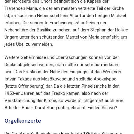
der Nordseite des Chors befindet sich die Kapelle der
Tränenden Maria, die der am meisten verzierte Teil der Kirche
ist, im südlichen Nebenschiff ein Altar für den heiligen Michael
erhoben. Die schönste Erscheinung ist auf einen der
Nebenaltäre der Basilika zu sehen, auf dem Stephan der Heilige
Ungarn unter den schützenden Mantel von Maria empfiehlt, um
jedes Übel zu vermeiden.
Weitere Geheimnisse und Überraschungen können von der
Decke abgelesen werden, man sollte nur sehr aufmerksam
sein. Das Fresko in der Nähe des Eingangs ist das Werk von
István Takács aus Mezőkövesd und stellt die Apokalypse
(letzte Offenbarung) dar. Da die letzten Pinselstriche in den
1950-er Jahren auf das Fresko kamen, also nach der
Verstaatlichung der Kirche, so wurde pflichtgemäß auch eine
Arbeiter-Bauer-Darstellung untergebracht. Finden Sie wo?
Orgelkonzerte
Die Orgel der Kathedrale von Eger baute 1864 der Salzburger