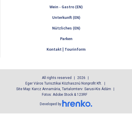
Wein - Gastro (EN)
Unterkunft (EN)
Nützliches (EN)
Parken
Kontakt | Tourinform
All rights reserved
2026
Eger Város Turisztikai Közhasznú Nonprofit Kft.
Site Map: Karcz Annamária, Tartalomterv: Sarusi-Kis Ádám
Fotos: Adobe Stock & 123RF
Developed by