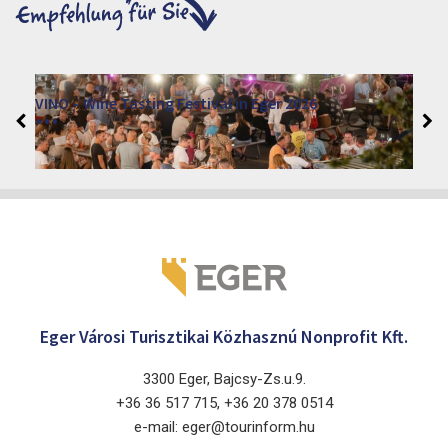
VINO – Wine Tasting Festival in Eger 2026
2026. August 12 - 17.
Eger 3300, Dobó István tér
Eger Városi Turisztikai Közhasznú Nonprofit Kft.
3300 Eger, Bajcsy-Zs.u.9.
+36 36 517 715, +36 20 378 0514
e-mail: eger@tourinform.hu