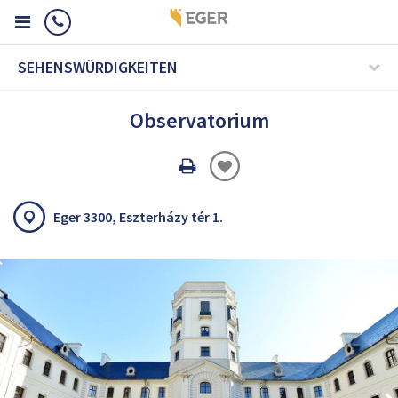
SEHENSWÜRDIGKEITEN
Observatorium
Oldal
nyomtatáss
Eger 3300, Eszterházy tér 1.