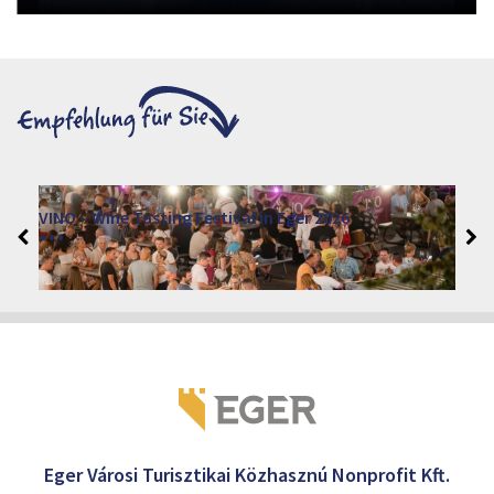
VINO – Wine Tasting Festival in Eger 2026
2026. August 12 - 17.
Eger 3300, Dobó István tér
Eger Városi Turisztikai Közhasznú Nonprofit Kft.