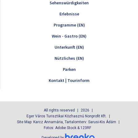
Sehenswürdigkeiten
Erlebnisse
Programme (EN)
Wein - Gastro (EN)
Unterkunft (EN)
Nützliches (EN)
Parken
Kontakt | Tourinform
All rights reserved
2026
Eger Város Turisztikai Közhasznú Nonprofit Kft.
Site Map: Karcz Annamária, Tartalomterv: Sarusi-Kis Ádám
Fotos: Adobe Stock & 123RF
Developed by