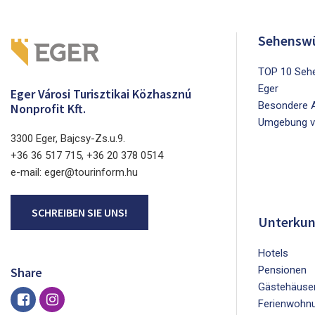
Sehenswü
TOP 10 Sehe
Eger
Eger Városi Turisztikai Közhasznú
Besondere A
Nonprofit Kft.
Umgebung v
3300 Eger, Bajcsy-Zs.u.9.
+36 36 517 715, +36 20 378 0514
e-mail: eger@tourinform.hu
SCHREIBEN SIE UNS!
Unterkun
Hotels
Pensionen
Share
Gästehäuse
Ferienwohn