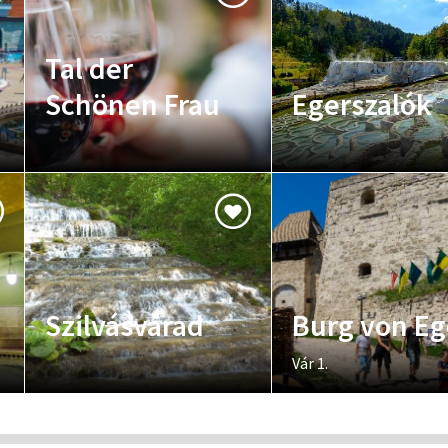
Tal der
Schönen Frau
Egerszalók
Szilvásvárad
Burg von Eg
Vár 1.