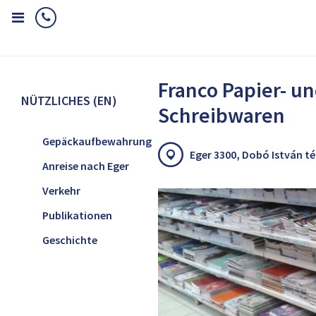
Home
Nützliches (EN)
Einkaufen (EN)
Franco Papier- und Sc
Franco Papier- u
NÜTZLICHES (EN)
Schreibwaren
Gepäckaufbewahrung
Eger 3300, Dobó István tér,
Anreise nach Eger
Verkehr
Publikationen
Geschichte