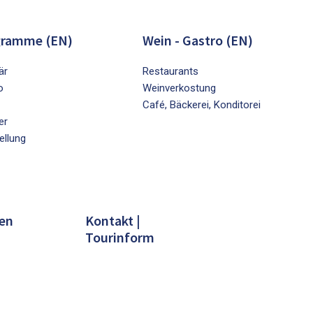
gramme (EN)
Wein - Gastro (EN)
är
Restaurants
o
Weinverkostung
Café, Bäckerei, Konditorei
er
ellung
en
Kontakt |
Tourinform