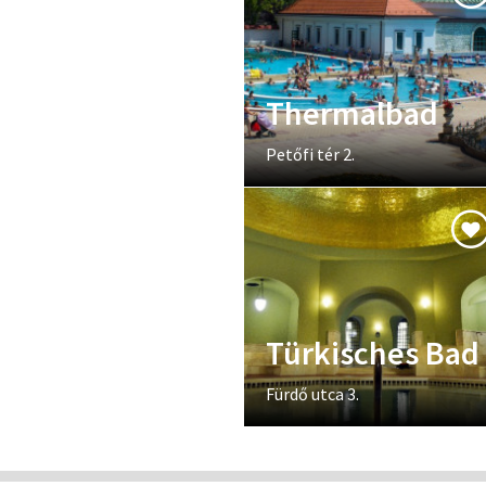
Thermalbad
Petőfi tér 2.
Türkisches Bad
Fürdő utca 3.