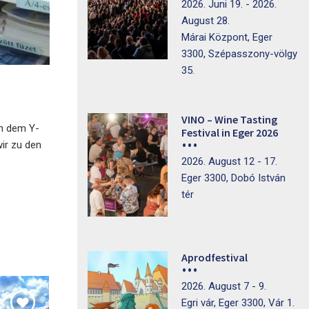
2026. Juni 19. - 2026.
August 28.
Márai Központ, Eger
3300, Szépasszony-völgy
35.
VINO – Wine Tasting
in dem Y-
Festival in Eger 2026
wir zu den
2026. August 12 - 17.
Eger 3300, Dobó István
tér
Aprodfestival
2026. August 7 - 9.
Egri vár, Eger 3300, Vár 1.