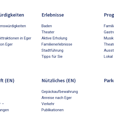
rdigkeiten
Erlebnisse
Pro
nswürdigkeiten
Baden
Famili
Theater
Gastr
ttraktionen in Eger
Aktive Erholung
Musik
on Eger
Familienerlebnisse
Theat
Stadtführung
Ausst
Tipps für Sie
Lokal
ft (EN)
Nützliches (EN)
Park
Gepäckaufbewahrung
Anreise nach Eger
r –
Verkehr
ungen
Publikationen