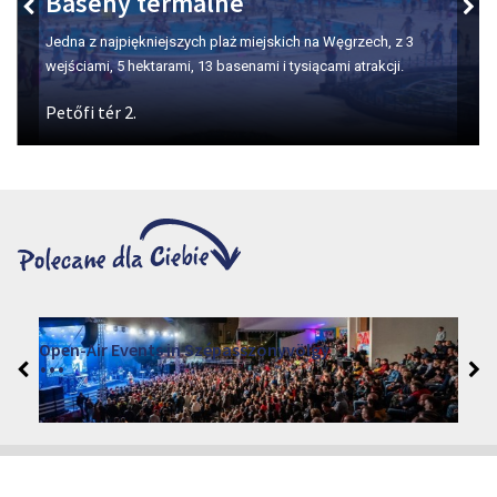
Dolina Pięknej Pani
Miejsce numer jeden na degustacje wina w Egerze.
VINO – Wine Tasting Festival in Eger 2026
2026. sierpień 12 - 17.
Eger 3300, Dobó István tér