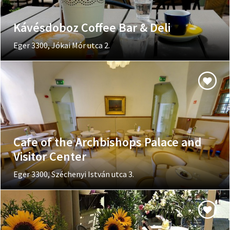
Kávésdoboz Coffee Bar & Deli
Eger 3300, Jókai Mór utca 2.
Cafe of the Archbishops Palace and
Visitor Center
Eger 3300, Széchenyi István utca 3.