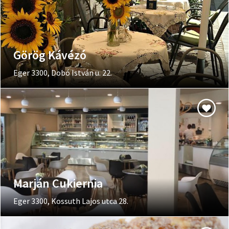
Görög Kávézó
Eger 3300, Dobó István u. 22.
Marján Cukiernia
Eger 3300, Kossuth Lajos utca 28.