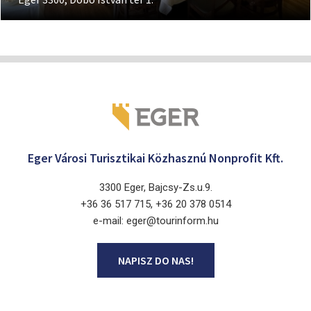
Eger Városi Turisztikai Közhasznú Nonprofit Kft.
3300 Eger, Bajcsy-Zs.u.9.
+36 36 517 715, +36 20 378 0514
e-mail: eger@tourinform.hu
NAPISZ DO NAS!