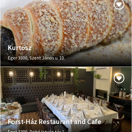
Kurtosz
Eger 3300, Szent János u. 10.
Forst-Ház Restaurant and Cafe
Eger 3300, Dobó István tér 1.