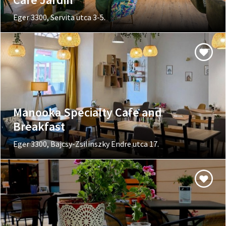
Eger 3300, Servita utca 3-5.
Manooka Specialty Cafe and
Breakfast
Eger 3300, Bajcsy-Zsilinszky Endre utca 17.