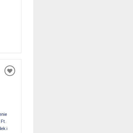
enie
Ft.
ek i