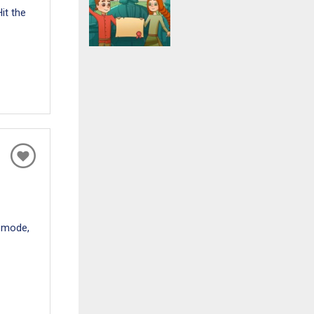
it the
t mode,