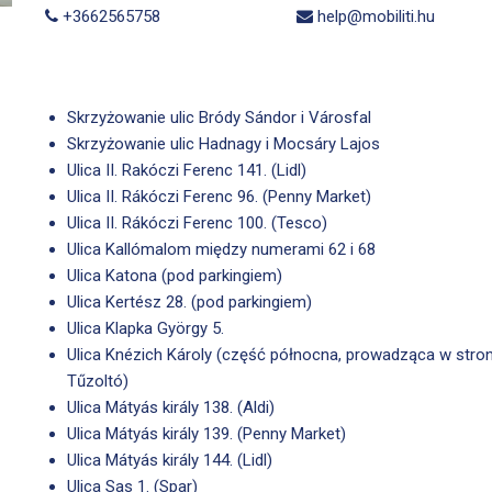
+3662565758
help@mobiliti.hu
Skrzyżowanie ulic Bródy Sándor i Városfal
Skrzyżowanie ulic Hadnagy i Mocsáry Lajos
Ulica II. Rakóczi Ferenc 141. (Lidl)
Ulica II. Rákóczi Ferenc 96. (Penny Market)
Ulica II. Rákóczi Ferenc 100. (Tesco)
Ulica Kallómalom między numerami 62 i 68
Ulica Katona (pod parkingiem)
Ulica Kertész 28. (pod parkingiem)
Ulica Klapka György 5.
Ulica Knézich Károly (część północna, prowadząca w stro
Tűzoltó)
Ulica Mátyás király 138. (Aldi)
Ulica Mátyás király 139. (Penny Market)
Ulica Mátyás király 144. (Lidl)
Ulica Sas 1. (Spar)