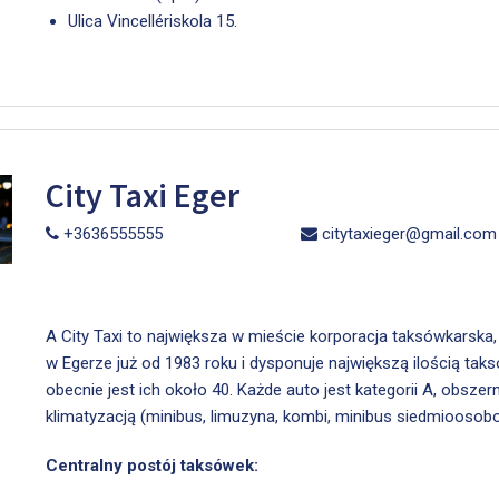
Ulica Vincellériskola 15.
City Taxi Eger
+3636555555
citytaxieger@gmail.com
A City Taxi to największa w mieście korporacja taksówkarska,
w Egerze już od 1983 roku i dysponuje największą ilością tak
obecnie jest ich około 40. Każde auto jest kategorii A, obszern
klimatyzacją (minibus, limuzyna, kombi, minibus siedmioosob
Centralny postój taksówek: