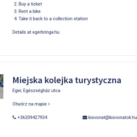
Buy a ticket
Rent a bike
Take it back to a collection station
Details at
egerbringa.hu
.
Miejska kolejka turystyczna
Eger, Egészségház utca
Otwórz na mapie
+36209427934
kisvonat@kisvonatok.hu