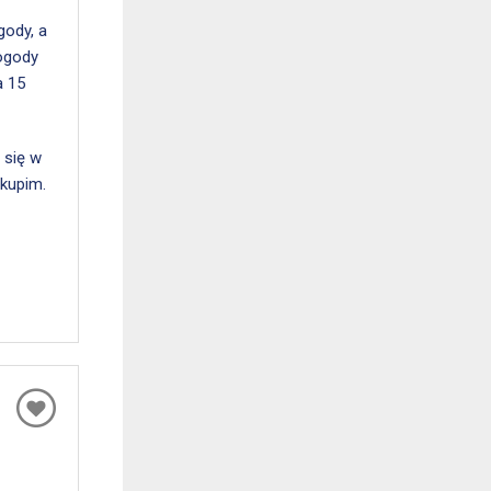
gody, a
pogody
a 15
 się w
skupim.