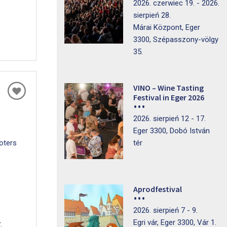
2026. czerwiec 19. - 2026.
sierpień 28.
Márai Központ, Eger
3300, Szépasszony-völgy
35.
VINO – Wine Tasting
Festival in Eger 2026
2026. sierpień 12 - 17.
Eger 3300, Dobó István
oters
tér
Aprodfestival
2026. sierpień 7 - 9.
Egri vár, Eger 3300, Vár 1.
.