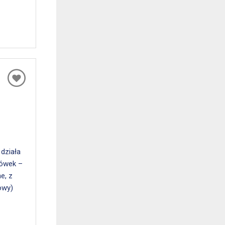
 działa
sówek –
e, z
owy)