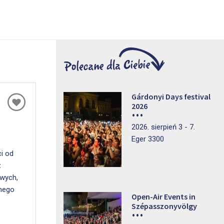
Gárdonyi Days festival
2026
2026. sierpień 3 - 7.
Eger 3300
i od
z
owych,
znego
Open-Air Events in
Szépasszonyvölgy