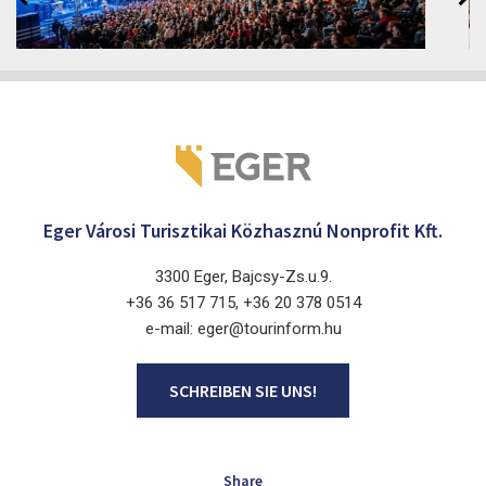
2026. August 12 - 17.
Eger 3300, Dobó István tér
Eger Városi Turisztikai Közhasznú Nonprofit Kft.
3300 Eger, Bajcsy-Zs.u.9.
+36 36 517 715, +36 20 378 0514
e-mail: eger@tourinform.hu
SCHREIBEN SIE UNS!
Share