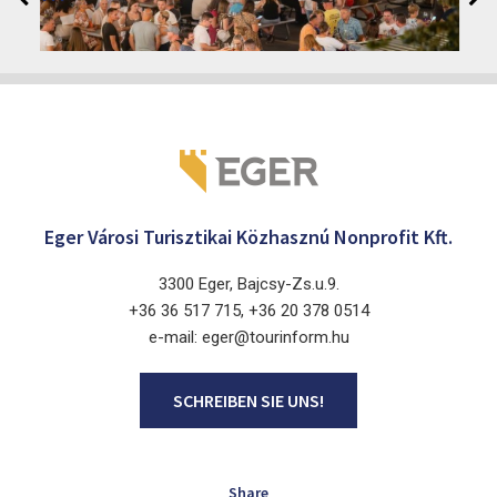
2026. August 12 - 17.
Eger 3300, Dobó István tér
Eger Városi Turisztikai Közhasznú Nonprofit Kft.
3300 Eger, Bajcsy-Zs.u.9.
+36 36 517 715, +36 20 378 0514
e-mail: eger@tourinform.hu
SCHREIBEN SIE UNS!
Share