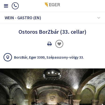
WEIN - GASTRO (EN)
Ostoros BorZbár (33. cellar)
Oldal
nyomtatáss
BorzBár, Eger 3300, Szépasszony-völgy 33.