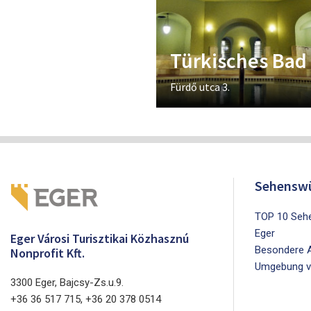
Türkisches Bad
Fürdő utca 3.
Sehenswü
TOP 10 Sehe
Eger
Eger Városi Turisztikai Közhasznú
Besondere A
Nonprofit Kft.
Umgebung v
3300 Eger, Bajcsy-Zs.u.9.
+36 36 517 715, +36 20 378 0514