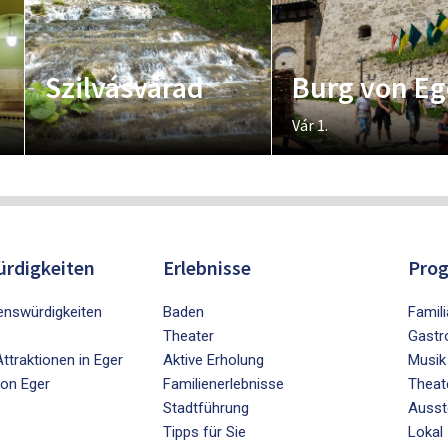
Szilvásvárad
Burg von Eg
Vár 1.
rdigkeiten
Erlebnisse
Pro
nswürdigkeiten
Baden
Famili
Theater
Gastr
ttraktionen in Eger
Aktive Erholung
Musik
on Eger
Familienerlebnisse
Theat
Stadtführung
Ausst
Tipps für Sie
Lokal