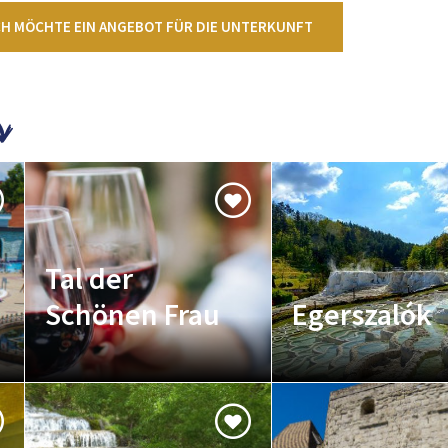
CH MÖCHTE EIN ANGEBOT FÜR DIE UNTERKUNFT
Tal der
Schönen Frau
Egerszalók