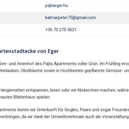
pajtaeger.hu
kalmarpeter75@gmail.com
+36 70 270 5621
artenstadtecke von Eger
ußen- und Innenhof des Pajta Apartments voller Grün. Im Frühling ers
, Weinlauben, Obstbäume sowie in Hochbeeten gepflanzte Gemüse- u
r Hängematten entspannen, lesen oder ein Nickerchen machen, währe
auten Blätterhaus spielen.
artments bieten wir Unterkunft für Singles, Paare und sogar Freunde
t verbringen, da wir dank der Umweltmerkmale auch als Veranstaltung