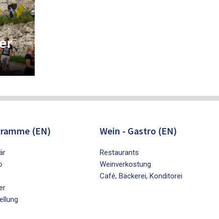
er
gramme (EN)
Wein - Gastro (EN)
är
Restaurants
o
Weinverkostung
Café, Bäckerei, Konditorei
er
ellung