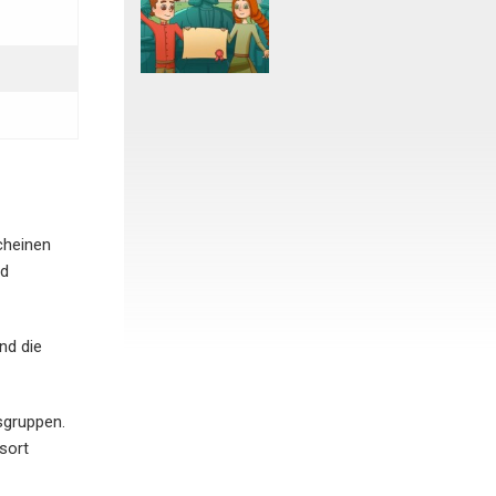
cheinen
nd
nd die
sgruppen.
sort