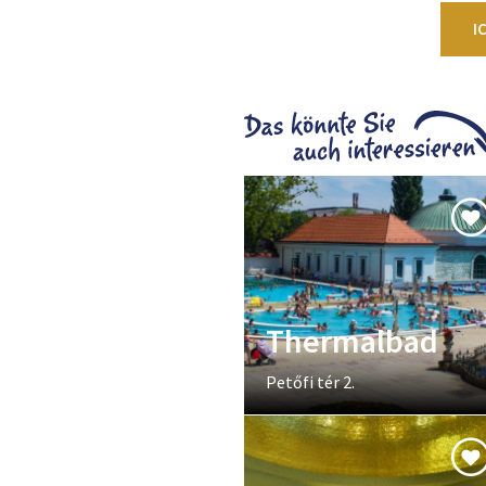
I
Thermalbad
Petőfi tér 2.