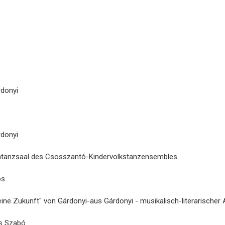
rdonyi
rdonyi
ientanzsaal des Csosszantó-Kindervolkstanzensembles
os
ine Zukunft" von Gárdonyi-aus Gárdonyi - musikalisch-literarischer
zs Szabó