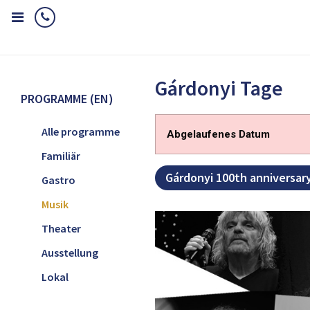
Home
Programme (EN)
Musik
Gárdonyi Tage
Gárdonyi Tage
PROGRAMME (EN)
Alle programme
Abgelaufenes Datum
Familiär
Gárdonyi 100th anniversar
Gastro
Musik
Theater
Ausstellung
Lokal