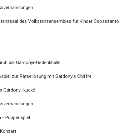
rksverhandlungen
entanzsaal des Volkstanzensembles für Kinder Csosszantó
urch die Gárdonyi-Gedenkhalle
vspiel zur Rätsellösung mit Gárdonyis Chiffre
us Gárdonyi-kuckó
rksverhandlungen
n - Puppenspiel
 Konzert