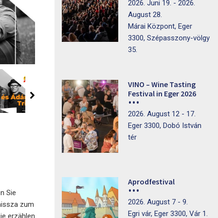
2026. Juni 19. - 2026.
August 28.
Márai Központ, Eger
3300, Szépasszony-völgy
35.
VINO – Wine Tasting
Festival in Eger 2026
2026. August 12 - 17.
Eger 3300, Dobó István
tér
Aprodfestival
n Sie
2026. August 7 - 9.
emissza zum
Egri vár, Eger 3300, Vár 1.
ie erzählen