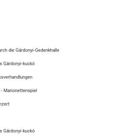
urch die Gárdonyi-Gedenkhalle
us Gárdonyi-kuckó
rksverhandlungen
- Marionettenspiel
nzert
us Gárdonyi-kuckó