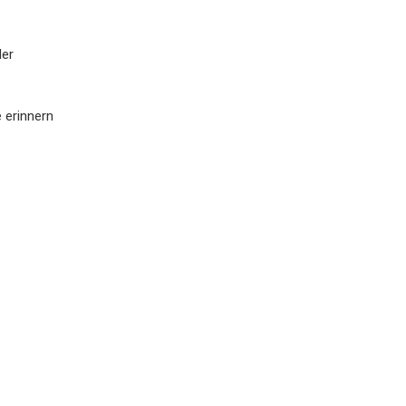
der
e erinnern