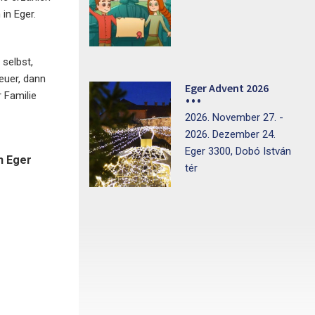
in Eger.
selbst,
euer, dann
Eger Advent 2026
 Familie
2026. November 27. -
2026. Dezember 24.
Eger 3300, Dobó István
h Eger
tér