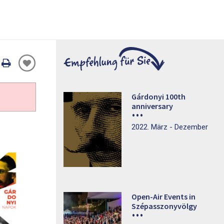
Oldal
nyomtatáss
Gárdonyi 100th
anniversary
2022. März - Dezember
Open-Air Events in
Szépasszonyvölgy