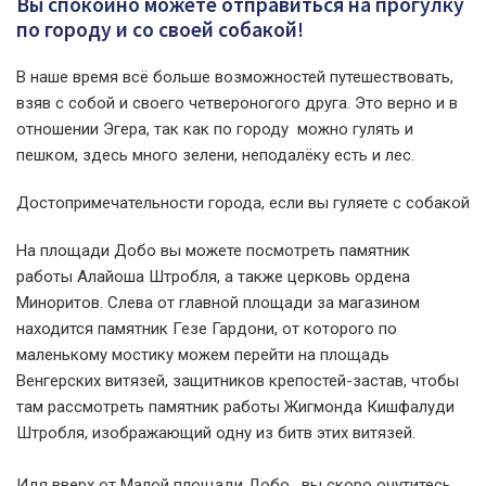
Вы спокойно можете отправиться на прогулку
по городу и со своей собакой!
В наше время всё больше возможностей путешествовать,
взяв с собой и своего четвероногого друга. Это верно и в
отношении Эгера, так как по городу можно гулять и
пешком, здесь много зелени, неподалёку есть и лес.
Достопримечательности города, если вы гуляете с собакой
На площади Добо вы можете посмотреть памятник
работы Алайоша Штробля, а также церковь ордена
Миноритов. Слева от главной площади за магазином
находится памятник Гезе Гардони, от которого по
маленькому мостику можем перейти на площадь
Венгерских витязей, защитников крепостей-застав, чтобы
там рассмотреть памятник работы Жигмонда Кишфалуди
Штробля, изображающий одну из битв этих витязей.
Идя вверх от Малой площади Добо, вы скоро очутитесь