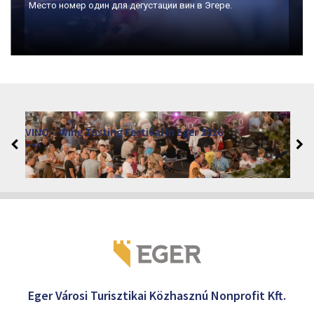
Место номер один для дегустации вин в Эгере.
VINO – Wine Tasting Festival in Eger 2026
2026. augusztus 12 - 17.
Eger 3300, Dobó István tér
Eger Városi Turisztikai Közhasznú Nonprofit Kft.