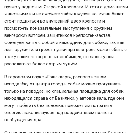
прямо у подножья Эгерской крепости. И хотя с домашними
животными вы не сможете зайти в музеи, но, купив билет,
стоит подняться во внутренний двор крепости и
посмотреть показательные выступления с оружием
венгерских витязей, защитников крепостей-застав.
Советуем взять с собой и намордник для собаки, так как
лязг оружия или грохот пушки при выстреле может сбить с
толку ваших четвероногих любимцев, поскольку они
располагают более острым чутьём.
В городском парке «Ершеккэрт», расположенном
неподалёку от центра города, собак можно прогуливать
только на поводке, но специальная площадка для собак,
находящаяся справа от Базилики, у автовокзала, где они
могут побегать без поводка, поможет им потратить
энергию, накопившуюся под воздействием полного
возбуждения дня.
Со своими четвероногими друзьям, которым необходима