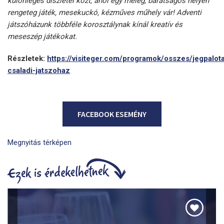
különleges díszletei közt, ahol egy meleg, barátságos helyen
rengeteg játék, mesekuckó, kézműves műhely vár! Adventi
játszóházunk többféle korosztálynak kínál kreatív és
meseszép játékokat.
Részletek:
https://visiteger.com/programok/osszes/jegpalot
csaladi-jatszohaz
FACEBOOK ESEMÉNY
Megnyitás térképen