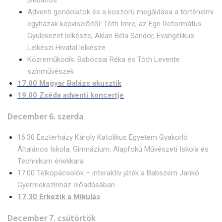
Adventi gondolatok és a koszorú megáldása a történelmi
egyházak képviselőitől: Tóth Imre, az Egri Református
Gyülekezet lelkésze, Aklan Béla Sándor, Evangélikus
Lelkészi Hivatal lelkésze
Közreműködik: Babócsai Réka és Tóth Levente
színművészek
17.00 Magyar Balázs akusztik
19.00 Zséda adventi koncertje
December 6. szerda
16.30 Eszterházy Károly Katolikus Egyetem Gyakorló
Általános Iskola, Gimnázium, Alapfokú Művészeti Iskola és
Technikum énekkara
17.00 Télkopácsolók – interaktív játék a Babszem Jankó
Gyermekszínház előadásában
17.30 Érkezik a Mikulás
December 7. csütörtök