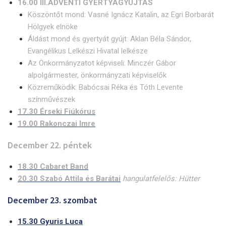
16.00 III.ADVENTI GYERTYAGYÚJTÁS
Köszöntőt mond: Vasné Ignácz Katalin, az Egri Borbarát
Hölgyek elnöke
Áldást mond és gyertyát gyújt: Aklan Béla Sándor,
Evangélikus Lelkészi Hivatal lelkésze
Az Önkormányzatot képviseli: Minczér Gábor
alpolgármester, önkormányzati képviselők
Közreműködik: Babócsai Réka és Tóth Levente
színművészek
17.30 Érseki Fiúkórus
19.00 Rakonczai Imre
December 22. péntek
18.30 Cabaret Band
20.30 Szabó Attila és Barátai
hangulatfelelős: Hütter
December 23. szombat
15.30 Gyuris Luca