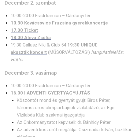
December 2. szombat
10.00-20.00 Fradi kamion – Gárdonyi tér
10.30 Kovácsovics Fruzsina gyerekkoncertje
17.00 Ticket
18.00 Aleva Zsófia
19.30 Gallusz Niki & Club 54
19:30 UNIQUE
akusztik koncert
(MŰSORVÁLTOZÁS!)
hangulatfelelős:
Hütter
December 3. vasárnap
10.00-20.00 Fradi kamion – Gárdonyi tér
16.00 I.ADVENTI GYERTYAGYÚJTÁS
Köszöntőt mond és gyertyát gyújt: Biros Péter,
háromszoros olimpiai bajnok vízilabdázó, az Egri
Vízilabda Klub szakmai igazgatója
Az Önkormányzatot képviseli: dr. Bánhidy Péter
Az adventi koszorút megáldja: Csizmadia István, bazilikai
plébános