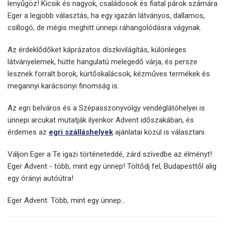
lenyűgöz! Kicsik és nagyok, családosok és fiatal párok számára
Eger a legjobb választás, ha egy igazán látványos, dallamos,
csillogó, de mégis meghitt ünnepi ráhangolódásra vágynak.
Az érdeklődőket káprázatos díszkivilágítás, különleges
látványelemek, hütte hangulatú melegedő várja, és persze
lesznek forralt borok, kürtőskalácsok, kézműves termékek és
megannyi karácsonyi finomság is.
Az egri belváros és a Szépasszonyvölgy vendéglátóhelyei is
ünnepi arcukat mutatják ilyenkor Advent időszakában, és
érdemes az
egri szálláshelyek
ajánlatai közül is választani.
Váljon Eger a Te igazi történeteddé, zárd szívedbe az élményt!
Eger Advent - több, mint egy ünnep! Töltődj fel, Budapesttől alig
egy órányi autóútra!
Eger Advent. Több, mint egy ünnep...