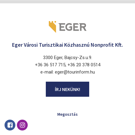
Eger Városi Turisztikai Közhasznú Nonprofit Kft.
3300 Eger, Bajcsy-Zs.u.9.
+36 36 517 715, +36 20 378 0514
e-mail: eger@tourinform.hu
ÍRJ NEKÜNK!
Megosztás