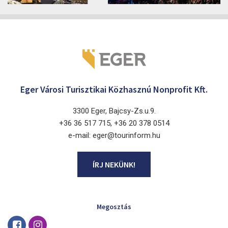
Eger Városi Turisztikai Közhasznú Nonprofit Kft.
3300 Eger, Bajcsy-Zs.u.9.
+36 36 517 715, +36 20 378 0514
e-mail: eger@tourinform.hu
ÍRJ NEKÜNK!
Megosztás