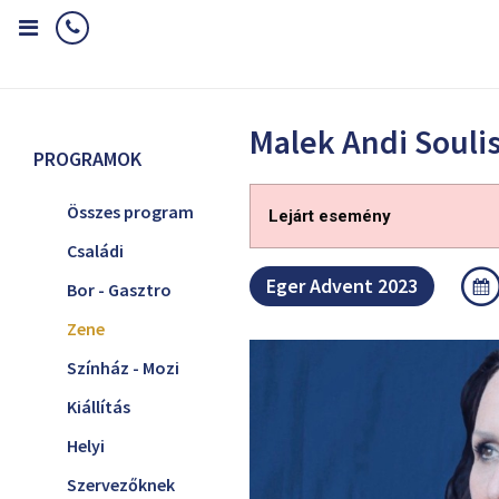
Home
Programok
Zene
Malek Andi Soulistic koncert
Malek Andi Soulis
PROGRAMOK
Összes program
Lejárt esemény
Családi
Eger Advent 2023
Bor - Gasztro
Zene
Színház - Mozi
Kiállítás
Helyi
Szervezőknek