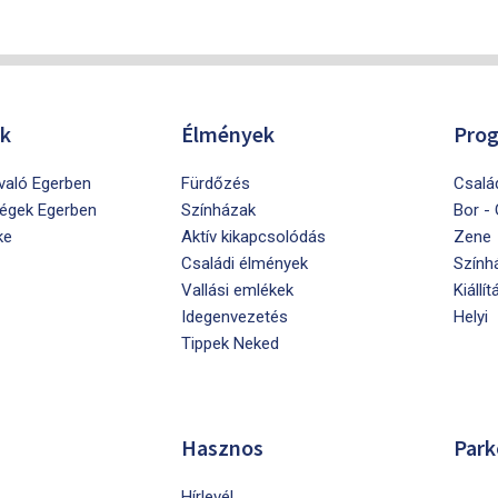
ók
Élmények
Pro
ivaló Egerben
Fürdőzés
Csalá
égek Egerben
Színházak
Bor -
ke
Aktív kikapcsolódás
Zene
Családi élmények
Szính
Vallási emlékek
Kiállít
Idegenvezetés
Helyi
Tippek Neked
Hasznos
Park
Hírlevél