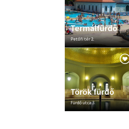
Termálfürdő
Petőfi tér 2.
Török fürdő
Fürdő utca 3.