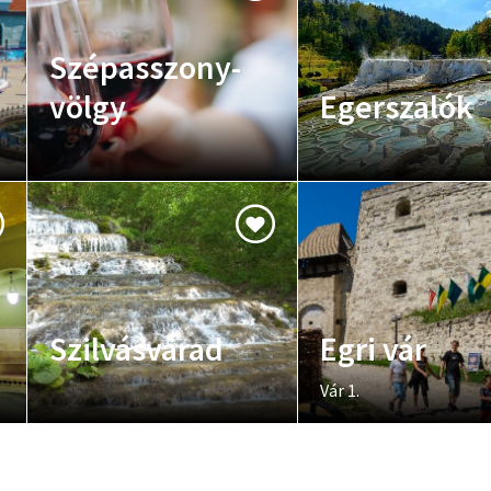
Szépasszony-
völgy
Egerszalók
Szilvásvárad
Egri vár
Vár 1.