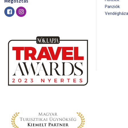
Megosztás
Panziók
Vendégháza