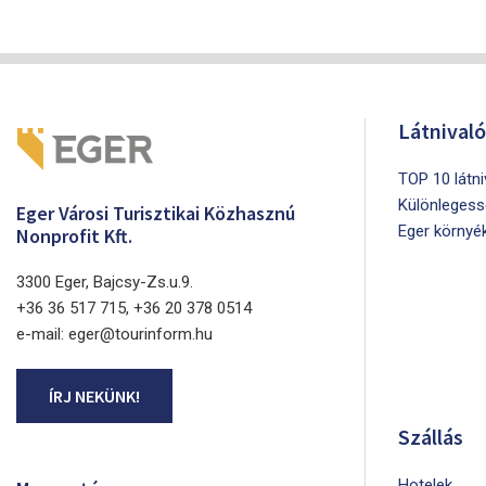
Látnival
TOP 10 látn
Különlegess
Eger Városi Turisztikai Közhasznú
Eger környé
Nonprofit Kft.
3300 Eger, Bajcsy-Zs.u.9.
+36 36 517 715, +36 20 378 0514
e-mail: eger@tourinform.hu
ÍRJ NEKÜNK!
Szállás
Hotelek