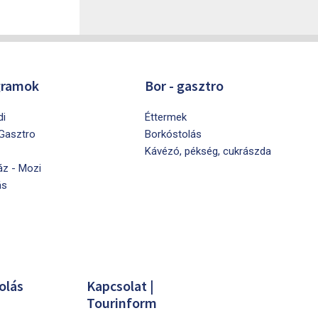
gramok
Bor - gasztro
di
Éttermek
 Gasztro
Borkóstolás
Kávézó, pékség, cukrászda
áz - Mozi
ás
olás
Kapcsolat |
Tourinform