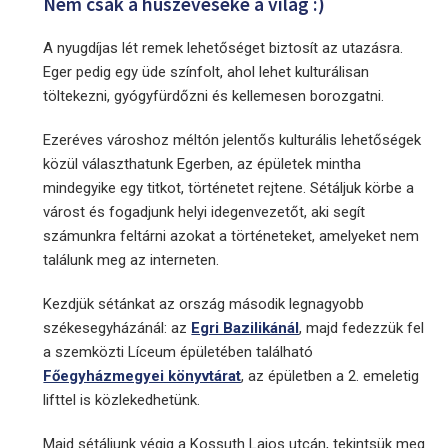
Nem csak a húszéveseké a világ :)
A nyugdíjas lét remek lehetőséget biztosít az utazásra.
Eger pedig egy üde színfolt, ahol lehet kulturálisan
töltekezni, gyógyfürdőzni és kellemesen borozgatni.
Ezeréves városhoz méltón jelentős kulturális lehetőségek
közül választhatunk Egerben, az épületek mintha
mindegyike egy titkot, történetet rejtene. Sétáljuk körbe a
várost és fogadjunk helyi idegenvezetőt, aki segít
számunkra feltárni azokat a történeteket, amelyeket nem
találunk meg az interneten.
Kezdjük sétánkat az ország második legnagyobb
székesegyházánál: az
Egri Bazilikánál
, majd fedezzük fel
a szemközti Líceum épületében található
Főegyházmegyei könyvtárat
, az épületben a 2. emeletig
lifttel is közlekedhetünk.
Majd sétáljunk végig a Kossuth Lajos utcán, tekintsük meg