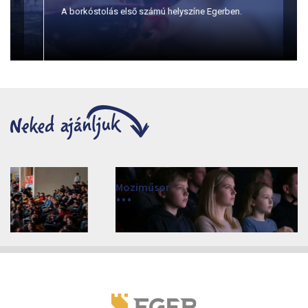
A borkóstolás első számú helyszíne Egerben.
Moziműsor
2026
Cinema Agria, Eger 3300, Törvényház utca 4.