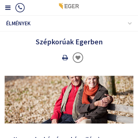
ÉLMÉNYEK
Szépkorúak Egerben
Oldal
nyomtatáss