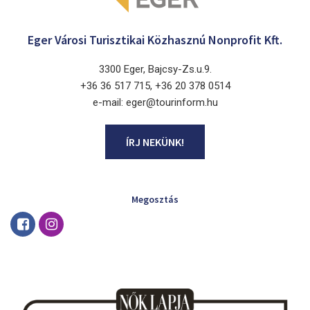
Eger Városi Turisztikai Közhasznú Nonprofit Kft.
3300 Eger, Bajcsy-Zs.u.9.
+36 36 517 715, +36 20 378 0514
e-mail: eger@tourinform.hu
ÍRJ NEKÜNK!
Megosztás