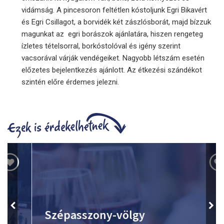
vidámság. A pincesoron feltétlen kóstoljunk Egri Bikavért
és Egri Csillagot, a borvidék két zászlósborát, majd bízzuk
magunkat az egri borászok ajánlatára, hiszen rengeteg
ízletes tételsorral, borkóstolóval és igény szerint
vacsorával várják vendégeiket. Nagyobb létszám esetén
előzetes bejelentkezés ajánlott. Az étkezési szándékot
szintén előre érdemes jelezni.
Szépasszony-völgy