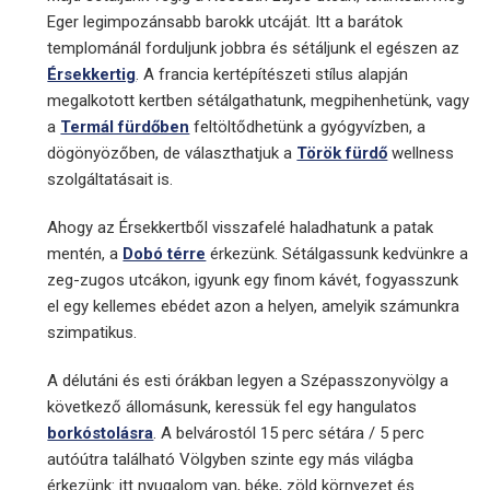
Eger legimpozánsabb barokk utcáját. Itt a barátok
templománál forduljunk jobbra és sétáljunk el egészen az
Érsekkertig
. A francia kertépítészeti stílus alapján
megalkotott kertben sétálgathatunk, megpihenhetünk, vagy
a
Termál fürdőben
feltöltődhetünk a gyógyvízben, a
dögönyözőben, de választhatjuk a
Török fürdő
wellness
szolgáltatásait is.
Ahogy az Érsekkertből visszafelé haladhatunk a patak
mentén, a
Dobó térre
érkezünk. Sétálgassunk kedvünkre a
zeg-zugos utcákon, igyunk egy finom kávét, fogyasszunk
el egy kellemes ebédet azon a helyen, amelyik számunkra
szimpatikus.
A délutáni és esti órákban legyen a Szépasszonyvölgy a
következő állomásunk, keressük fel egy hangulatos
borkóstolásra
. A belvárostól 15 perc sétára / 5 perc
autóútra található Völgyben szinte egy más világba
érkezünk: itt nyugalom van, béke, zöld környezet és