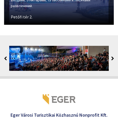
Место номер один для дегустации вин в Эгере.
VINO – Wine Tasting Festival in Eger 2026
2026. augusztus 12 - 17.
Eger 3300, Dobó István tér
Eger Városi Turisztikai Közhasznú Nonprofit Kft.