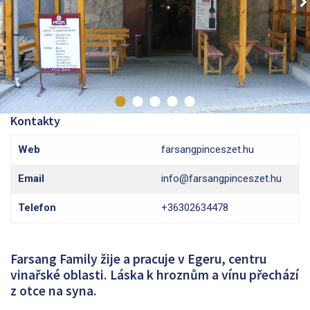
Kontakty
Web
farsangpinceszet.hu
Email
info@farsangpinceszet.hu
Telefon
+36302634478
Farsang Family žije a pracuje v Egeru, centru
vinařské oblasti. Láska k hroznům a vínu přechází
z otce na syna.