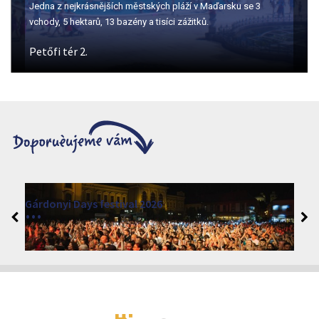
Číslo jedna pro ochutnávku vín v Egeru.
Open-Air Events in Szépasszonyvölgy
2026. červen 19. - 2026. srpen 28.
Márai Központ, Eger 3300, Szépasszony-völgy 35.