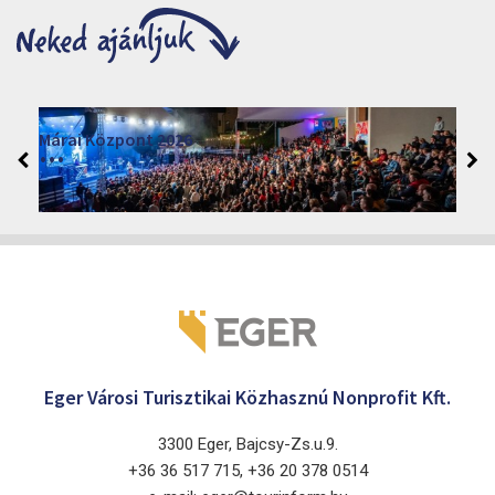
Moziműsor
2026
Cinema Agria, Eger 3300, Törvényház utca 4.
Eger Városi Turisztikai Közhasznú Nonprofit Kft.
3300 Eger, Bajcsy-Zs.u.9.
+36 36 517 715, +36 20 378 0514