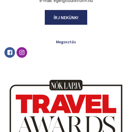
e-mail: eger@tourinform.hu
ÍRJ NEKÜNK!
Megosztás