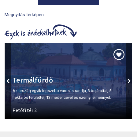
Megnyitás térképen
Szépasszony-völgy
A borkóstolás első számú helyszíne Egerben.