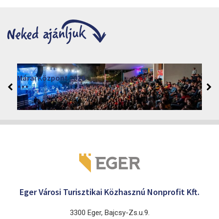
Moziműsor
2026
Cinema Agria, Eger 3300, Törvényház utca 4.
Eger Városi Turisztikai Közhasznú Nonprofit Kft.
3300 Eger, Bajcsy-Zs.u.9.