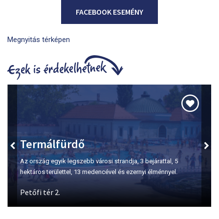
FACEBOOK ESEMÉNY
Megnyitás térképen
Szépasszony-völgy
A borkóstolás első számú helyszíne Egerben.